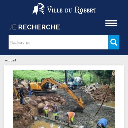
Aller au contenu principal
Accueil
JE
RECHERCHE
Rechercher
Formulaire de recherche
Accueil
Vous êtes ici