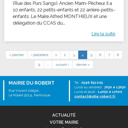
(Rue des Purs Sangs). Ancien Marin-Pêcheur, il a
10 enfants, 22 petits-enfants et 22 arrière-petits-
enfants. Le Maire Alfred MONTHIEUX et une
délégation du CCAS du...
Lire la suite
« premier
‹ précédent
1
2
3
4
5
6
7
8
9
…
suivant ›
dernier »
MAIRIE DU ROBERT
Tél :
0596 651005
Lundi au vendredi :
7h30 à 13h30
Rue Vincent Allègre,
Lundi et jeudi :
14h30 à 17h00
Le Robert 97231, Martinique
contact@ville-robert.fr
ACTUALITÉ
VOTRE MAIRIE