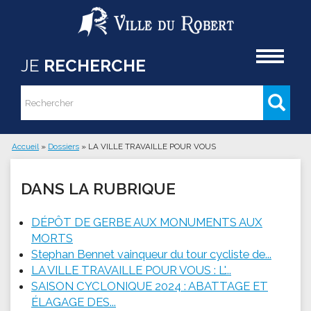
Aller au contenu principal
Accueil
JE
RECHERCHE
Rechercher
Formulaire de recherche
Accueil
»
Dossiers
»
LA VILLE TRAVAILLE POUR VOUS
Vous êtes ici
DANS LA RUBRIQUE
DÉPÔT DE GERBE AUX MONUMENTS AUX
MORTS
Stephan Bennet vainqueur du tour cycliste de...
LA VILLE TRAVAILLE POUR VOUS : L'...
SAISON CYCLONIQUE 2024 : ABATTAGE ET
ÉLAGAGE DES...