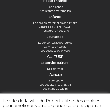
Petite enfance
Les crèches
Assistantes maternelles
Enfance
Les écoles maternelles et primaire
Centres de loisirs - ALSH
Restauration scolaire
Jeunsesse
Le conseil local des jeunes
La mission locale
Les collèges et le lycée
CULTURE
Le service culturel
Les activités
L'OMCLR
La structure
Les activités : le CREAM
Les clubs de loisirs
SPORT
Le site de la ville du Robert utilise des cookies
Les équipements sportifs
pour améliorer votre expérience de navigation
Les aménagements municipaux