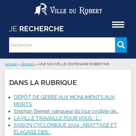
Aller au contenu principal
Accueil
JE
RECHERCHE
Rechercher
Formulaire de recherche
Accueil
»
Dossiers
»
UNE NOUVELLE CENTENAIRE ROBERTINE
Vous êtes ici
DANS LA RUBRIQUE
DÉPÔT DE GERBE AUX MONUMENTS AUX
MORTS
Stephan Bennet vainqueur du tour cycliste de...
LA VILLE TRAVAILLE POUR VOUS : L'...
SAISON CYCLONIQUE 2024 : ABATTAGE ET
ÉLAGAGE DES...