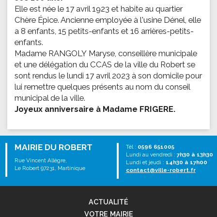
Elle est née le 17 avril 1923 et habite au quartier
Chère Épice. Ancienne employée à l'usine Dénel, elle
a 8 enfants, 15 petits-enfants et 16 arrières-petits-
enfants.
Madame RANGOLY Maryse, conseillère municipale
et une délégation du CCAS de la ville du Robert se
sont rendus le lundi 17 avril 2023 à son domicile pour
lui remettre quelques présents au nom du conseil
municipal de la ville.
Joyeux anniversaire à Madame FRIGERE.
MAIRIE DU ROBERT
Tél :
0596 651005
Lundi au vendredi :
7h30 à 13h30
Rue Vincent Allègre,
Lundi et jeudi :
14h30 à 17h00
Le Robert 97231, Martinique
contact@ville-robert.fr
ACTUALITÉ
VOTRE MAIRIE