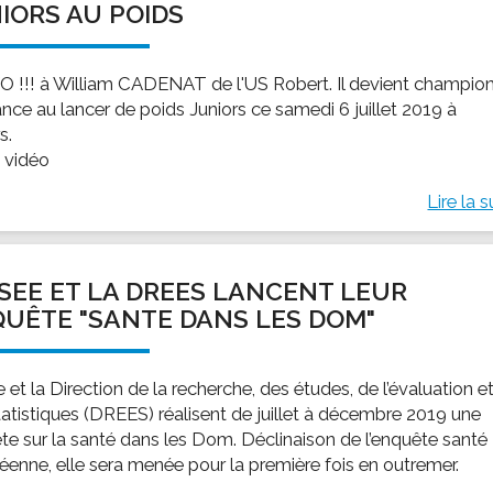
IORS AU POIDS
 !!! à William CADENAT de l'US Robert. Il devient champio
ance au lancer de poids Juniors ce samedi 6 juillet 2019 à
s.
a vidéo
Lire la s
NSEE ET LA DREES LANCENT LEUR
UÊTE "SANTE DANS LES DOM"
e et la Direction de la recherche, des études, de l’évaluation e
tatistiques (DREES) réalisent de juillet à décembre 2019 une
te sur la santé dans les Dom. Déclinaison de l’enquête santé
éenne, elle sera menée pour la première fois en outremer.