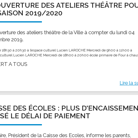
UVERTURE DES ATELIERS THÉÂTRE PO
ssion locale
EMPLOI
LE SERVICE CULTUREL
Guide des activ
SAISON 2019/2020
ollèges et le lycée
Offres d'emploi
Les activités
nseil local des jeunes
SOCIAL-SOLIDARITÉ
erture des ateliers théâtre de la Ville à compter du lundi 04
ANCE
Le Centre Communal d'Action Social
bre 2019.
uration scolaire
Les aides sociales
e 18h30 à 20h30 à l’espace culturel Lucien LAROCHE Mercredi de 9h00 à 11h00 à
coles maternelles et primaire
Logement
e culturel Lucien LAROCHE Mercredi de 18h00 à 20h00 école primaire de Four à chau
es de loisirs - ALSH
Antenne Municipale de Développement et de
RT A TOUS
Cohésion Sociale
rtail famille
Epicerie sociale et solidaire "Rayon de Soleil"
Lire la s
TE ENFANCE
Bornes de collecte de l'ACISE
tantes maternelles
crèches
SSE DES ÉCOLES : PLUS D'ENCAISSEME
SÉ LE DÉLAI DE PAIEMENT
re, Président de la Caisse des Ecoles, informe les parents,