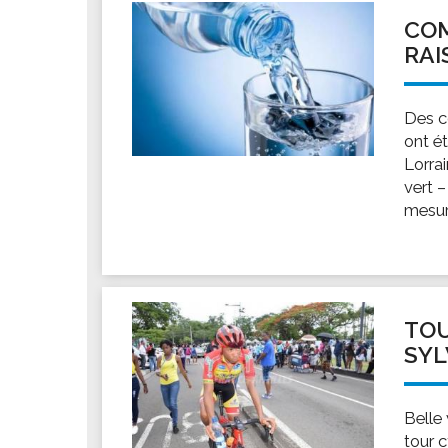
COM
RAI
Des c
ont ét
Lorrai
vert 
mesure
TOU
SYL
Belle 
tour 