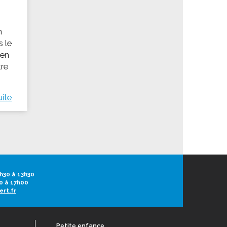
n
s le
 en
tre
uite
h30 à 13h30
0 à 17h00
ert.fr
Petite enfance