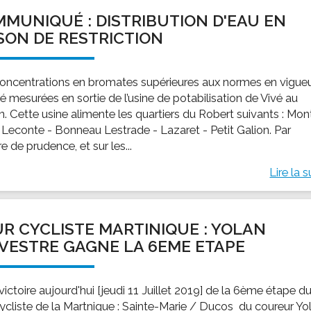
MUNIQUÉ : DISTRIBUTION D'EAU EN
SON DE RESTRICTION
oncentrations en bromates supérieures aux normes en vigue
é mesurées en sortie de l’usine de potabilisation de Vivé au
n. Cette usine alimente les quartiers du Robert suivants : Mon
– Leconte - Bonneau Lestrade - Lazaret - Petit Galion. Par
 de prudence, et sur les...
Lire la s
R CYCLISTE MARTINIQUE : YOLAN
VESTRE GAGNE LA 6EME ETAPE
victoire aujourd'hui [jeudi 11 Juillet 2019] de la 6ème étape d
cycliste de la Martnique : Sainte-Marie / Ducos du coureur Yo