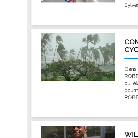
Sylve
COM
CY
Dans l
ROBER
ou l’
pourr
ROBER
WIL