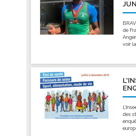
JUN
BRAVO
de Fr
Anger
voir l
L'I
ENQ
L’Inse
des s
enquê
europ