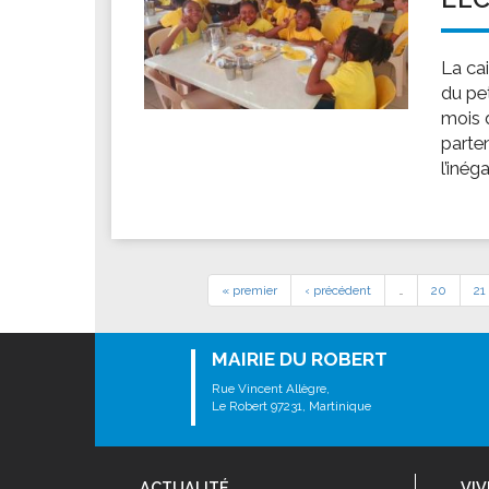
La ca
du pet
mois 
parten
l’inégal
« premier
‹ précédent
…
20
21
MAIRIE DU ROBERT
Rue Vincent Allègre,
Le Robert 97231, Martinique
ACTUALITÉ
VIV