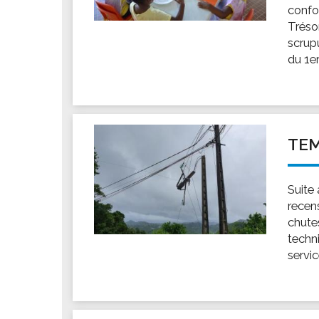
Les associations
confo
Trésor
Les droits et obligations
scrup
Faire une demande de subvention
du 1er
Les activités des associations
VIE PRATIQUE
Les espaces numériques
Infos baignade
TEM
Infos sargasse
Toilettes publiques
Suite
Stationnement
recen
chutes
Les marchés
techni
Le funéraire
servic
Numéros d'urgence
SANTÉ
Annuaire santé