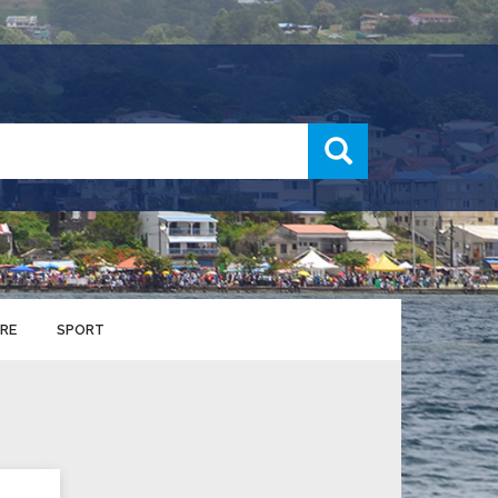
recherche
RE
SPORT
ENTS SPORTIFS
nts municipaux
S
u service des sports