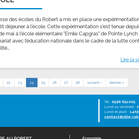
isse des écoles du Robert a mis en place une expérimentatio
it déjeuner à l'école. Cette expérimentation s'est tenue depui
de mai à l'école élémentaire "Emile Capgras" de Pointe Lynch
ariat avec l’éducation nationale dans le cadre de la lutte con
ité...
Lire la s
22
23
24
25
26
27
28
suivant ›
dernier »
Tél :
0596 651005
Lundi au vendredi :
7
Lundi et jeudi :
14h3
contact@ville-rob
RE AU ROBERT
Economie