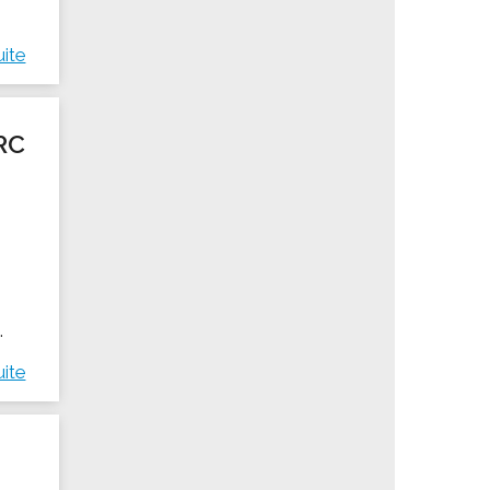
uite
RC
.
uite