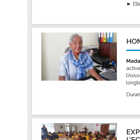
► Elle
HOM
Mada
active
l’Asso
longt
Durant
EXP
L’E