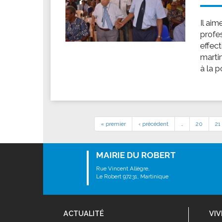
Il ai
profes
effec
martin
à la p
« premier
‹ précédent
…
20
21
MAIRIE DU ROBERT
Rue Vincent Allègre,
Le Robert 97231, Martinique
ACTUALITÉ
VIV