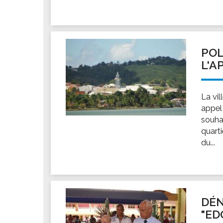
POL
L'A
La vil
appel 
souha
quarti
du...
DÉN
"ED