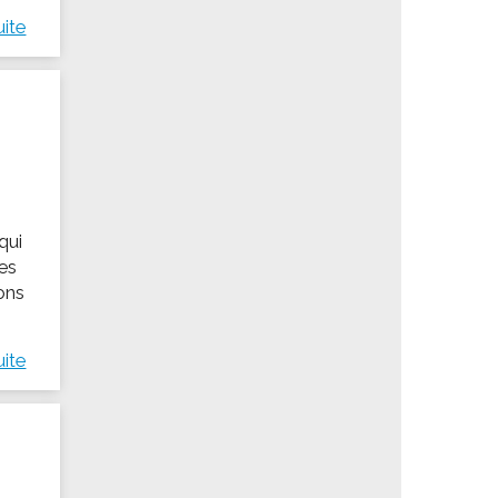
uite
qui
des
ions
uite