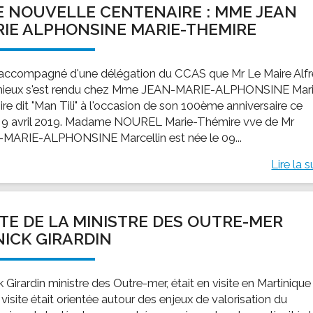
 NOUVELLE CENTENAIRE : MME JEAN
ssion locale
EMPLOI
LE SERVICE CULTUREL
Guide des activ
IE ALPHONSINE MARIE-THEMIRE
ollèges et le lycée
Offres d'emploi
Les activités
nseil local des jeunes
SOCIAL-SOLIDARITÉ
 accompagné d'une délégation du CCAS que Mr Le Maire Alf
ANCE
Le Centre Communal d'Action Social
ieux s'est rendu chez Mme JEAN-MARIE-ALPHONSINE Mar
uration scolaire
Les aides sociales
re dit "Man Tili" à l'occasion de son 100ème anniversaire ce
 9 avril 2019. Madame NOUREL Marie-Thémire vve de Mr
coles maternelles et primaire
Logement
MARIE-ALPHONSINE Marcellin est née le 09...
es de loisirs - ALSH
Antenne Municipale de Développement et de
Cohésion Sociale
Lire la s
rtail famille
Epicerie sociale et solidaire "Rayon de Soleil"
TE ENFANCE
Bornes de collecte de l'ACISE
tantes maternelles
ITE DE LA MINISTRE DES OUTRE-MER
crèches
ICK GIRARDIN
 Girardin ministre des Outre-mer, était en visite en Martinique 
visite était orientée autour des enjeux de valorisation du