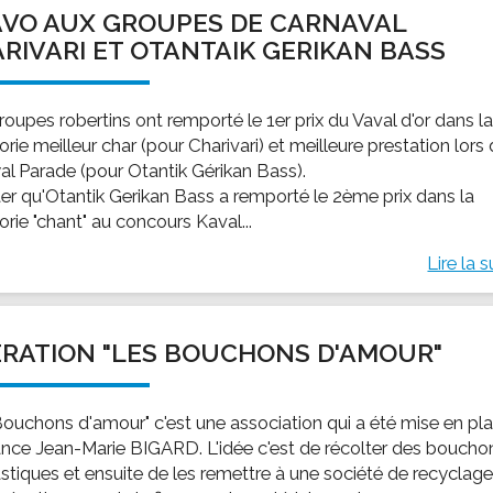
VO AUX GROUPES DE CARNAVAL
RIVARI ET OTANTAIK GERIKAN BASS
oupes robertins ont remporté le 1er prix du Vaval d'or dans l
rie meilleur char (pour Charivari) et meilleure prestation lors
yal Parade (pour Otantik Gérikan Bass).
ter qu'Otantik Gerikan Bass a remporté le 2ème prix dans la
rie "chant" au concours Kaval...
Lire la s
RATION "LES BOUCHONS D'AMOUR"
Bouchons d'amour" c'est une association qui a été mise en pl
ance Jean-Marie BIGARD. L'idée c'est de récolter des boucho
astiques et ensuite de les remettre à une société de recyclage