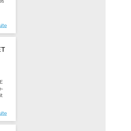
es
uite
ET
E
e-
it
uite