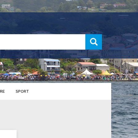
recherche
RE
SPORT
ENTS SPORTIFS
nts municipaux
S
u service des sports