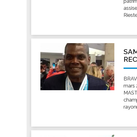
patri
Les associations
assis
Les droits et obligations
Rieste
Faire une demande de subvention
Les activités des associations
VIE PRATIQUE
Les espaces numériques
SAM
RE
Infos baignade
Infos sargasse
Toilettes publiques
BRAVO
mars
Stationnement
MASTE
Les marchés
champ
Le funéraire
rayonn
Numéros d'urgence
SANTÉ
Annuaire santé