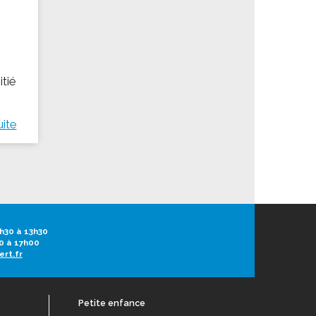
itié
uite
h30 à 13h30
0 à 17h00
ert.fr
Petite enfance