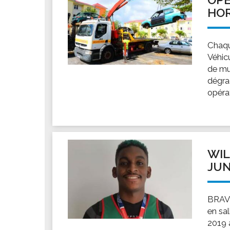
HOR
Chaqu
Véhic
de mul
dégrad
opérat
WIL
JUN
BRAVO
en sa
2019 