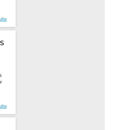
n
uite
ES
à
ur
uite