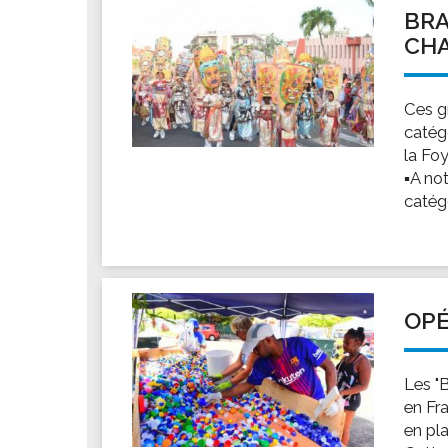
BRA
CHA
Ces gr
catégo
la Fo
▪A no
catégo
OPÉ
Les "
en Fr
en pl