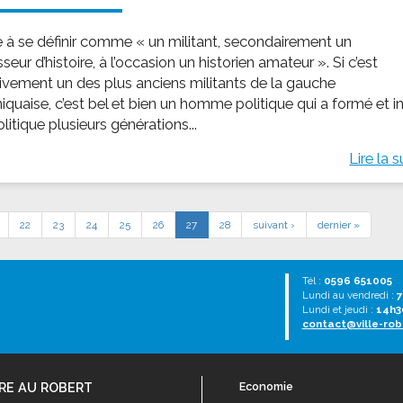
me à se définir comme « un militant, secondairement un
seur d’histoire, à l’occasion un historien amateur ». Si c’est
tivement un des plus anciens militants de la gauche
iquaise, c’est bel et bien un homme politique qui a formé et in
olitique plusieurs générations...
Lire la s
22
23
24
25
26
27
28
suivant ›
dernier »
Tél :
0596 651005
Lundi au vendredi :
7
Lundi et jeudi :
14h3
contact@ville-rob
RE AU ROBERT
Economie