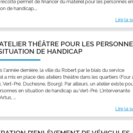
 récolte permet de financer du matériel pour les personnes e
ion de handicap....
Lire la s
ATELIER THÉÂTRE POUR LES PERSONN
SITUATION DE HANDICAP
 l'année dernière, la ville du Robert par le biais du service
el a mis en place des ateliers théâtre dans les quartiers (Four 
 Vert-Pré, Duchesne, Bourg). Par ailleurs, un atelier existe po
ersonnes en situation de handicap au Vert-Pré. L'intervenante
rtus, ...
Lire la s
RATION D’ENLÈVEMENT DE VÉHICULES