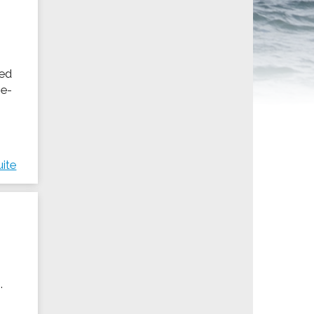
ités sportives
red
ie-
uite
.