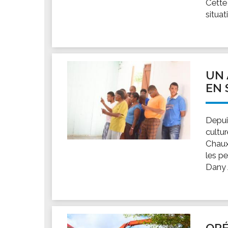
Cette
situat
UN 
EN 
Depuis
cultur
Chaux,
les p
Dany A
OPÉ