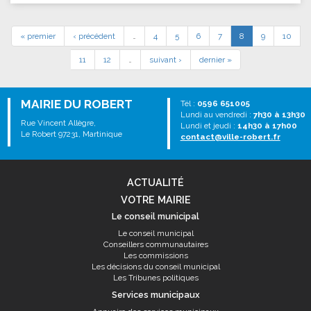
« premier
‹ précédent
…
4
5
6
7
8
9
10
11
12
…
suivant ›
dernier »
MAIRIE DU ROBERT
Tél :
0596 651005
Lundi au vendredi :
7h30 à 13h30
Rue Vincent Allègre,
Lundi et jeudi :
14h30 à 17h00
Le Robert 97231, Martinique
contact@ville-robert.fr
ACTUALITÉ
VOTRE MAIRIE
Le conseil municipal
Le conseil municipal
Conseillers communautaires
Les commissions
Les décisions du conseil municipal
Les Tribunes politiques
Services municipaux