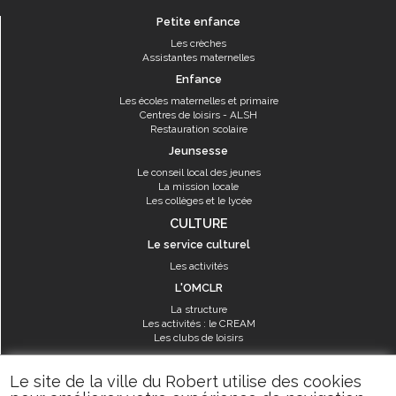
Petite enfance
Les crèches
Assistantes maternelles
Enfance
Les écoles maternelles et primaire
Centres de loisirs - ALSH
Restauration scolaire
Jeunsesse
Le conseil local des jeunes
La mission locale
Les collèges et le lycée
CULTURE
Le service culturel
Les activités
L'OMCLR
La structure
Les activités : le CREAM
Les clubs de loisirs
SPORT
Le site de la ville du Robert utilise des cookies
Les équipements sportifs