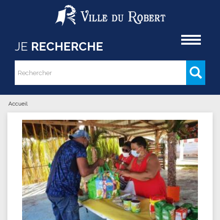
Aller au contenu principal
Accueil
JE
RECHERCHE
Rechercher
Formulaire de recherche
Accueil
Vous êtes ici