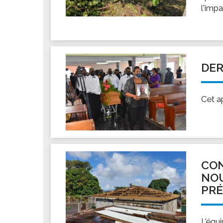
l'imp
DER
Cet a
CON
NOU
PR
L'équi