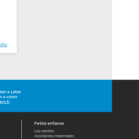
uite
h30 à 13h30
0 à 17h00
ert.fr
Petite enfance
Les crèches
Assistantes maternelles