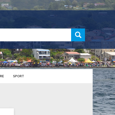
recherche
RE
SPORT
ENTS SPORTIFS
nts municipaux
S
u service des sports