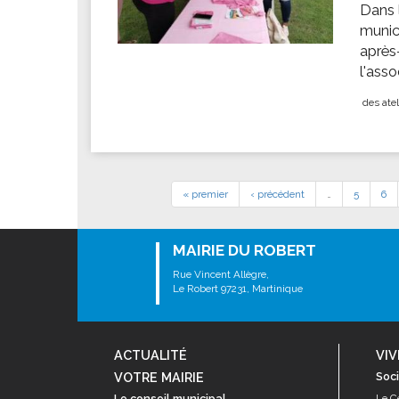
Dans 
munic
après
l'ass
des atel
« premier
‹ précédent
…
5
6
MAIRIE DU ROBERT
Rue Vincent Allègre,
Le Robert 97231, Martinique
ACTUALITÉ
VIV
VOTRE MAIRIE
Soci
Le conseil municipal
Le C