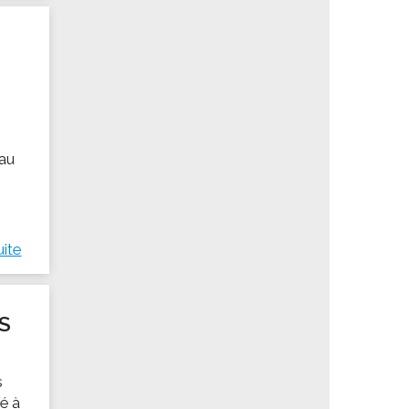
 au
uite
S
s
né à