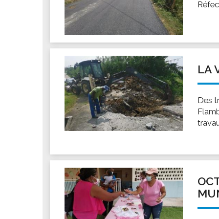
Réfec
LA 
Des t
Flamb
trava
OCT
MUN