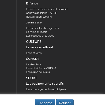
Enfance
Les écoles maternelles et primaire
Centres de loisirs - ALSH
Restauration scolaire
Jeunsesse
Le conseil local des jeunes
La mission locale
Les collèges et le lycée
CULTURE
Le service culturel
Les activités
L'OMCLR
La structure
Les activités : le CREAM
Les clubs de loisirs
SPORT
Les équipements sportifs
Les aménagements municipaux
Les activités
Les activités du service des sports
J'accepte
Refuser
Guide des activités sportives