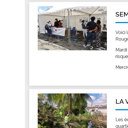
Les associations
Les droits et obligations
SEM
Faire une demande de subvention
Les activités des associations
Voici 
VIE PRATIQUE
Rouge
Les espaces numériques
Mardi
Infos baignade
risqu
Infos sargasse
Mercr
Toilettes publiques
Stationnement
Les marchés
Le funéraire
LA 
Numéros d'urgence
SANTÉ
Les é
Annuaire santé
quart