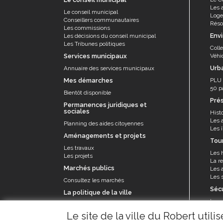
Les 
Le conseil municipal
Log
Conseillers communautaires
Résor
Les commissions
Env
Les décisions du conseil municipal
Les Tribunes politiques
Coll
Services municipaux
Véhi
Urb
Annuaire des services municipaux
Mes démarches
PLU
50 p
Bientôt disponible
Pré
Permanences juridiques et
sociales
Histo
Les 
Planning des aides citoyennes
Les î
Aménagements et projets
Tou
Les travaux
Les 
Les projets
La re
Marchés publics
Les a
Les s
Consultez les marchés
Séc
La politique de la ville
La p
Le contrat de ville et appel à projets
Le se
Le site de la ville du Robert util
prév