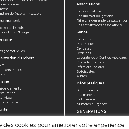
Associations
aides sociales
ement
Les associations
ption de l’habitat insalubre
Les droits et obligations
ironnement
Faire une demande de subvention
Les activités des associations
ecte des déchets
Santé
cules Hors d'Usage
anisme
Médecins
Pharmacies
Dentistes
as géométriques
Opticiens
Laboratoires / Centres médicaux
sentation du robert
Kinésithérapeutes
ire
Infirmiers libéraux
anciens maires
Spécialistes
lets
Autres
risme
Infos pratiques
hébergements
Stationnement
stauration
Les marchés
ctivités
Le funéraire
ites à visiter
Numéros d'urgence
urité
GÉNÉRATIONS
olice municipale
Seniors
rvice sécurité, réglementation et
ise des cookies pour améliorer votre expérience
Animations et activités
ention