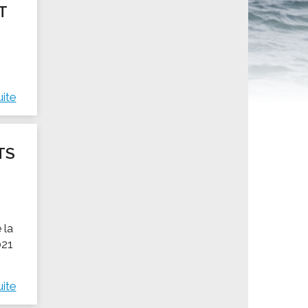
T
ités sportives
uite
TS
 la
021
uite