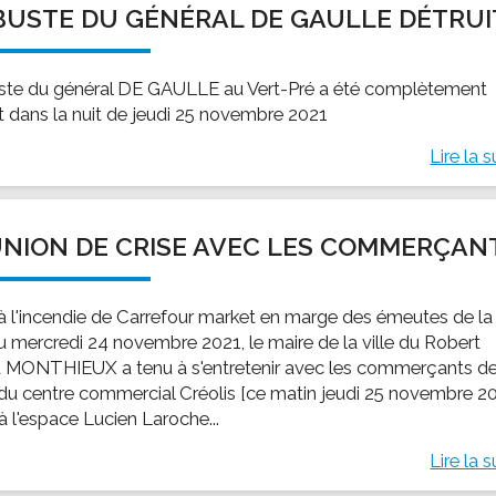
BUSTE DU GÉNÉRAL DE GAULLE DÉTRUI
ssion locale
EMPLOI
LE SERVICE CULTUREL
Guide des activ
ollèges et le lycée
Offres d'emploi
Les activités
ste du général DE GAULLE au Vert-Pré a été complètement
nseil local des jeunes
SOCIAL-SOLIDARITÉ
it dans la nuit de jeudi 25 novembre 2021
ANCE
Le Centre Communal d'Action Social
Lire la s
uration scolaire
Les aides sociales
coles maternelles et primaire
Logement
es de loisirs - ALSH
Antenne Municipale de Développement et de
NION DE CRISE AVEC LES COMMERÇAN
Cohésion Sociale
rtail famille
Epicerie sociale et solidaire "Rayon de Soleil"
TE ENFANCE
 à l'incendie de Carrefour market en marge des émeutes de la
Bornes de collecte de l'ACISE
tantes maternelles
du mercredi 24 novembre 2021, le maire de la ville du Robert
d MONTHIEUX a tenu à s'entretenir avec les commerçants de
crèches
du centre commercial Créolis [ce matin jeudi 25 novembre 2
à l'espace Lucien Laroche...
Lire la s