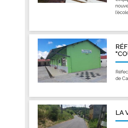
nouve
l'éco
RÉF
"CO
Réfec
de Ca
LA 