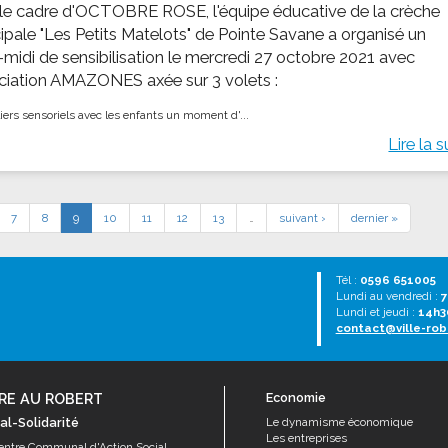
le cadre d'OCTOBRE ROSE, l'équipe éducative de la crèche
ipale "Les Petits Matelots" de Pointe Savane a organisé un
-midi de sensibilisation le mercredi 27 octobre 2021 avec
ociation AMAZONES axée sur 3 volets :
iers sensoriels avec les enfants ​ un moment d'...
Lire la s
7
8
9
10
11
12
13
…
suivant ›
dernier »
Tél :
0596 651005
Lundi au vendredi :
7
Lundi et jeudi :
14h3
contact@ville-rob
RE AU ROBERT
Economie
al-Solidarité
Le dynamisme économique
Les entreprises
entre Communal d'Action Social