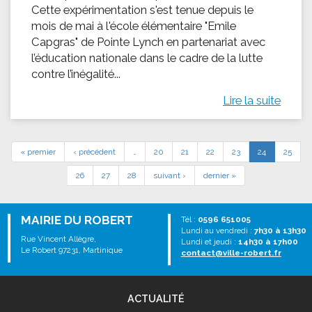
Cette expérimentation s'est tenue depuis le
mois de mai à l'école élémentaire "Emile
Capgras" de Pointe Lynch en partenariat avec
l’éducation nationale dans le cadre de la lutte
contre l’inégalité...
Lire la suite
« premier
‹ précédent
…
20
21
22
23
24
25
26
27
28
suivant ›
dernier »
MAIRIE DU ROBERT
Tél :
0596 651005
Lundi au vendredi :
7h30 à 13h30
Rue Vincent Allègre,
Lundi et jeudi :
14h30 à 17h00
Le Robert 97231, Martinique
contact@ville-robert.fr
ACTUALITÉ