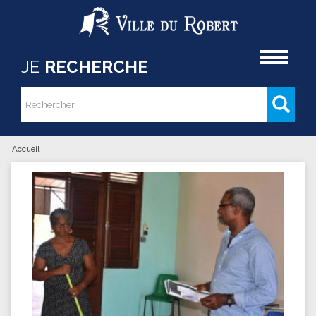
Aller au contenu principal
Accueil
JE
RECHERCHE
Rechercher
Formulaire de recherche
Accueil
Vous êtes ici