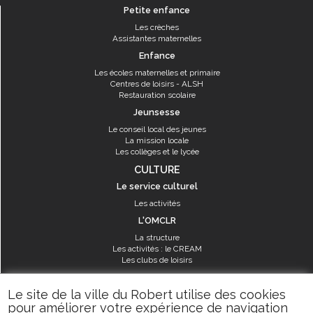
Petite enfance
Les crèches
Assistantes maternelles
Enfance
Les écoles maternelles et primaire
Centres de loisirs - ALSH
Restauration scolaire
Jeunsesse
Le conseil local des jeunes
La mission locale
Les collèges et le lycée
CULTURE
Le service culturel
Les activités
L'OMCLR
La structure
Les activités : le CREAM
Les clubs de loisirs
SPORT
Le site de la ville du Robert utilise des cookies
Les équipements sportifs
pour améliorer votre expérience de navigation
Les aménagements municipaux