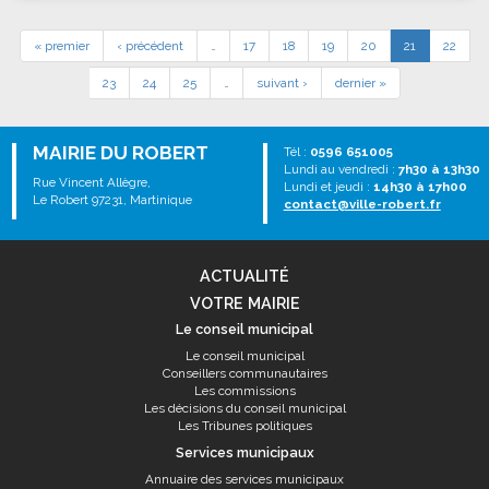
« premier
‹ précédent
…
17
18
19
20
21
22
23
24
25
…
suivant ›
dernier »
MAIRIE DU ROBERT
Tél :
0596 651005
Lundi au vendredi :
7h30 à 13h30
Rue Vincent Allègre,
Lundi et jeudi :
14h30 à 17h00
Le Robert 97231, Martinique
contact@ville-robert.fr
ACTUALITÉ
VOTRE MAIRIE
Le conseil municipal
Le conseil municipal
Conseillers communautaires
Les commissions
Les décisions du conseil municipal
Les Tribunes politiques
Services municipaux
Annuaire des services municipaux