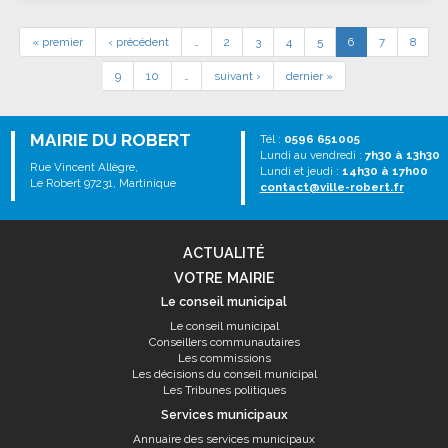
« premier
‹ précédent
…
2
3
4
5
6
7
8
9
10
…
suivant ›
dernier »
MAIRIE DU ROBERT
Tél :
0596 651005
Lundi au vendredi :
7h30 à 13h30
Rue Vincent Allègre,
Lundi et jeudi :
14h30 à 17h00
Le Robert 97231, Martinique
contact@ville-robert.fr
ACTUALITÉ
VOTRE MAIRIE
Le conseil municipal
Le conseil municipal
Conseillers communautaires
Les commissions
Les décisions du conseil municipal
Les Tribunes politiques
Services municipaux
Annuaire des services municipaux