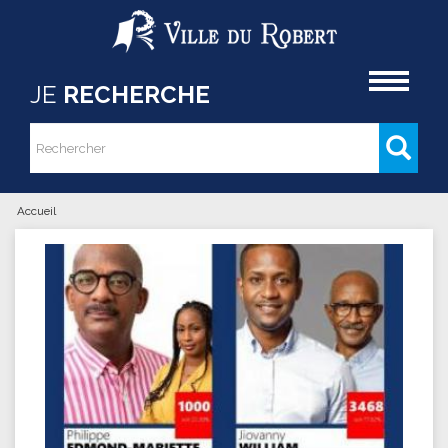
Aller au contenu principal
Accueil
JE
RECHERCHE
Rechercher
Formulaire de recherche
Accueil
Vous êtes ici