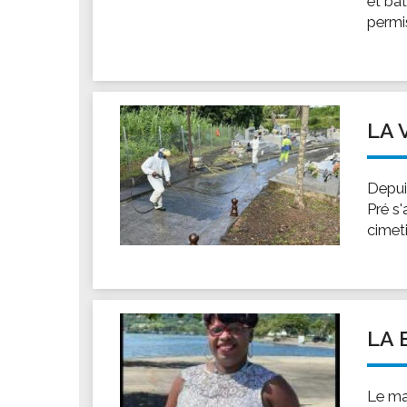
et ba
Les associations
permis
Les droits et obligations
Faire une demande de subvention
Les activités des associations
VIE PRATIQUE
LA 
Les espaces numériques
Infos baignade
Depui
Infos sargasse
Pré s'
cimeti
Toilettes publiques
Stationnement
Les marchés
Le funéraire
LA 
Numéros d'urgence
SANTÉ
Le ma
Annuaire santé