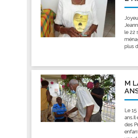
Joyeu
Jeann
le 22
ménagè
plus d
M L
AN
Le 15
ans.Il
des Pu
enfan