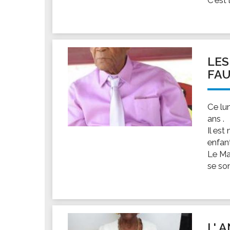
LES
FAU
Ce lu
ans .
Il est
enfan
Le Ma
se son
L' 