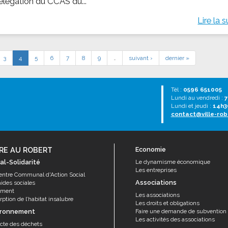
élégation du CCAS du...
Lire la s
3
4
5
6
7
8
9
…
suivant ›
dernier »
Tél :
0596 651005
Lundi au vendredi :
7
Lundi et jeudi :
14h3
contact@ville-rob
RE AU ROBERT
Economie
al-Solidarité
Le dynamisme économique
Les entreprises
entre Communal d'Action Social
Associations
aides sociales
ement
Les associations
ption de l’habitat insalubre
Les droits et obligations
ironnement
Faire une demande de subvention
Les activités des associations
ecte des déchets