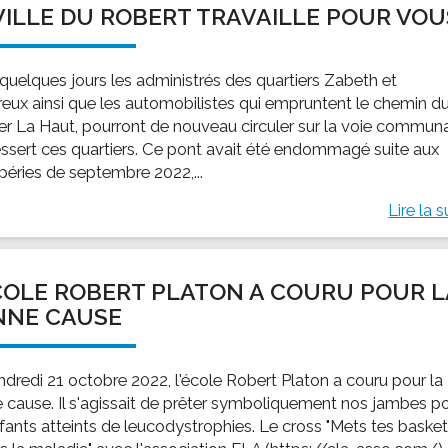
VILLE DU ROBERT TRAVAILLE POUR VOU
ssion locale
EMPLOI
LE SERVICE CULTUREL
Guide des activ
ollèges et le lycée
Offres d'emploi
Les activités
quelques jours les administrés des quartiers Zabeth et
nseil local des jeunes
SOCIAL-SOLIDARITÉ
reux ainsi que les automobilistes qui empruntent le chemin d
ANCE
Le Centre Communal d'Action Social
ier La Haut, pourront de nouveau circuler sur la voie commun
uration scolaire
Les aides sociales
essert ces quartiers. Ce pont avait été endommagé suite aux
péries de septembre 2022,...
coles maternelles et primaire
Logement
es de loisirs - ALSH
Antenne Municipale de Développement et de
Lire la s
Cohésion Sociale
rtail famille
Epicerie sociale et solidaire "Rayon de Soleil"
TE ENFANCE
Bornes de collecte de l'ACISE
COLE ROBERT PLATON A COURU POUR L
tantes maternelles
NNE CAUSE
crèches
ndredi 21 octobre 2022, l'école Robert Platon a couru pour la
 cause. Il s'agissait de prêter symboliquement nos jambes p
nfants atteints de leucodystrophies. Le cross "Mets tes baske