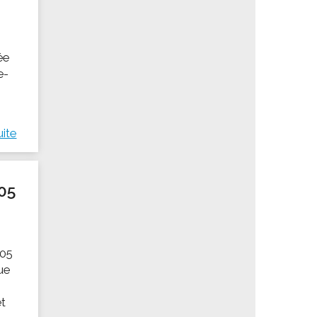
ée
e-
uite
05
105
Rue
et