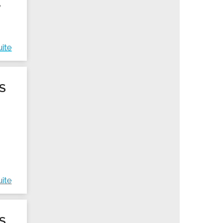
e
uite
S
uite
S