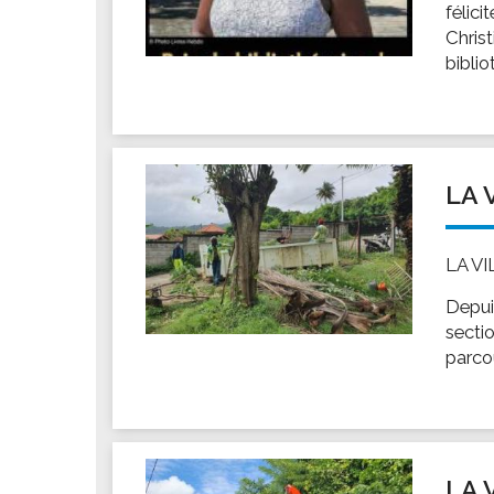
félici
Chris
bibli
LA 
LA V
Depui
sectio
parco
LA 