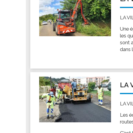
LA V
Une ép
les qu
sont 
dans l
LA 
LA V
Les é
routes
C'est