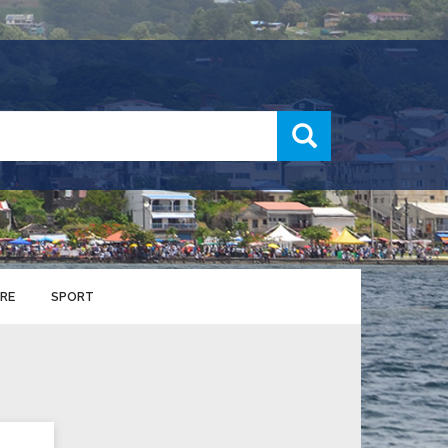
recherche
RE
SPORT
ENTS SPORTIFS
nts municipaux
S
u service des sports