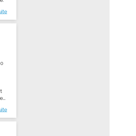
uite
00
t
...
uite