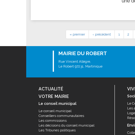
une d
« premier
‹ précédent
1
2
MAIRIE DU ROBERT
Rue Vincent Allègre,
Le Robert 97231, Martinique
ACTUALITÉ
VIV
VOTRE MAIRIE
Soci
Le conseil municipal
Le C
Les 
Le conseil municipal
Log
Conseillers communautaires
Résor
Les commissions
Env
Les décisions du conseil municipal
Les Tribunes politiques
Coll