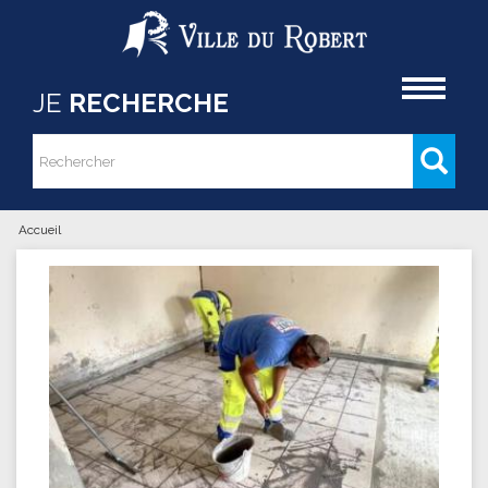
Aller au contenu principal
Accueil
JE
RECHERCHE
Rechercher
Formulaire de recherche
Accueil
Vous êtes ici