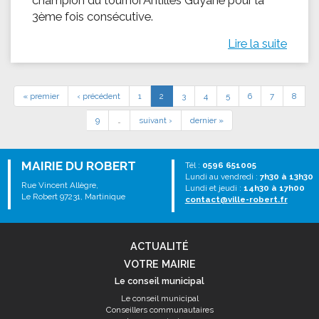
champion du tournoi Antilles Guyane pour la
3ème fois consécutive.
Lire la suite
« premier
‹ précédent
1
2
3
4
5
6
7
8
9
…
suivant ›
dernier »
MAIRIE DU ROBERT
Tél :
0596 651005
Lundi au vendredi :
7h30 à 13h30
Rue Vincent Allègre,
Lundi et jeudi :
14h30 à 17h00
Le Robert 97231, Martinique
contact@ville-robert.fr
ACTUALITÉ
VOTRE MAIRIE
Le conseil municipal
Le conseil municipal
Conseillers communautaires