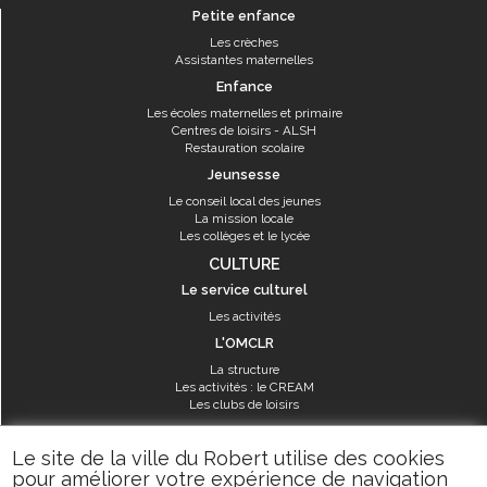
Petite enfance
Les crèches
Assistantes maternelles
Enfance
Les écoles maternelles et primaire
Centres de loisirs - ALSH
Restauration scolaire
Jeunsesse
Le conseil local des jeunes
La mission locale
Les collèges et le lycée
CULTURE
Le service culturel
Les activités
L'OMCLR
La structure
Les activités : le CREAM
Les clubs de loisirs
SPORT
Le site de la ville du Robert utilise des cookies
Les équipements sportifs
pour améliorer votre expérience de navigation
Les aménagements municipaux