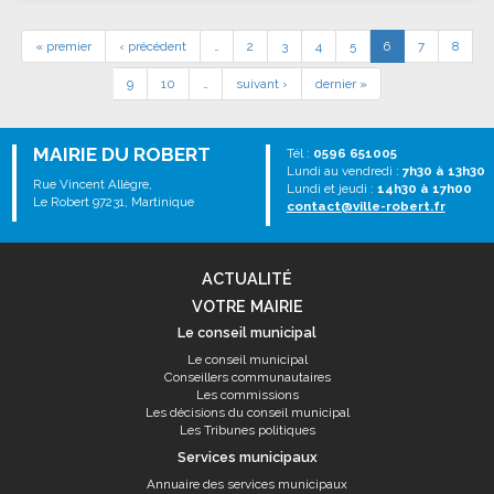
« premier
‹ précédent
…
2
3
4
5
6
7
8
9
10
…
suivant ›
dernier »
MAIRIE DU ROBERT
Tél :
0596 651005
Lundi au vendredi :
7h30 à 13h30
Rue Vincent Allègre,
Lundi et jeudi :
14h30 à 17h00
Le Robert 97231, Martinique
contact@ville-robert.fr
ACTUALITÉ
VOTRE MAIRIE
Le conseil municipal
Le conseil municipal
Conseillers communautaires
Les commissions
Les décisions du conseil municipal
Les Tribunes politiques
Services municipaux
Annuaire des services municipaux