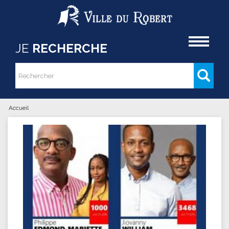
Aller au contenu principal
Accueil
JE
RECHERCHE
Rechercher
Formulaire de recherche
Accueil
Vous êtes ici