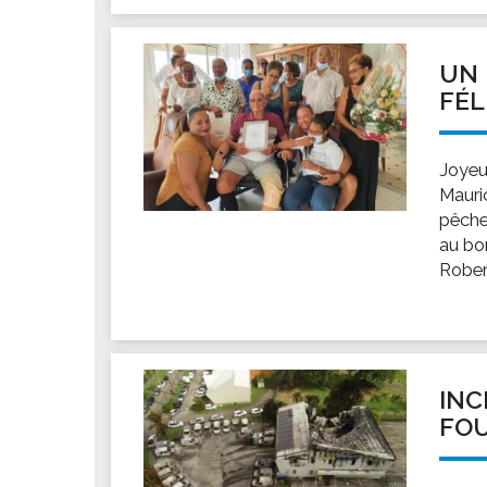
UN 
FÉL
Joyeu
Mauric
pêche
au bor
Rober
INC
FOU