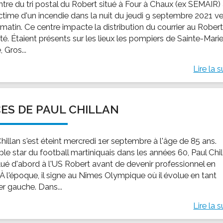
ntre du tri postal du Robert situé à Four à Chaux (ex SEMAIR)
ictime d'un incendie dans la nuit du jeudi 9 septembre 2021 ve
matin. Ce centre impacte la distribution du courrier au Robert
ité. Étaient présents sur les lieux les pompiers de Sainte-Marie
, Gros...
Lire la s
ES DE PAUL CHILLAN
hillan s'est éteint mercredi 1er septembre à l'âge de 85 ans.
ble star du football martiniquais dans les années 60, Paul Chi
lué d'abord à l'US Robert avant de devenir professionnel en
 À l'époque, il signe au Nîmes Olympique où il évolue en tant
ier gauche. Dans...
Lire la s