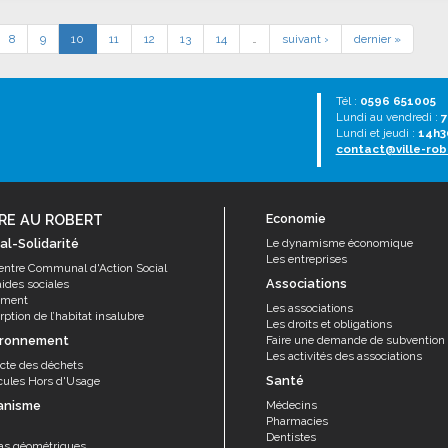
8
9
10
11
12
13
14
…
suivant ›
dernier »
Tél :
0596 651005
Lundi au vendredi :
7
Lundi et jeudi :
14h3
contact@ville-rob
RE AU ROBERT
Economie
al-Solidarité
Le dynamisme économique
Les entreprises
entre Communal d'Action Social
Associations
aides sociales
ement
Les associations
ption de l’habitat insalubre
Les droits et obligations
ironnement
Faire une demande de subvention
Les activités des associations
ecte des déchets
Santé
cules Hors d'Usage
anisme
Médecins
Pharmacies
Dentistes
as géométriques