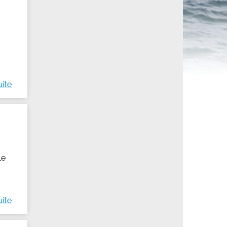
ités sportives
uite
le
uite