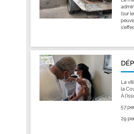
admin
(sur l
peuve
s'effe
DÉP
La vi
la Co
À l'is
57 pe
29 pe