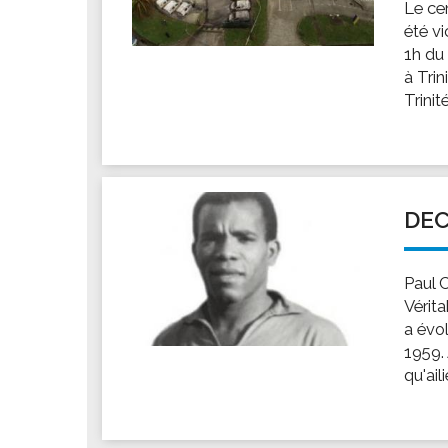
Le ce
été v
1h du 
à Trin
Trinité
DEC
Paul C
Vérita
a évo
1959.
qu'ail