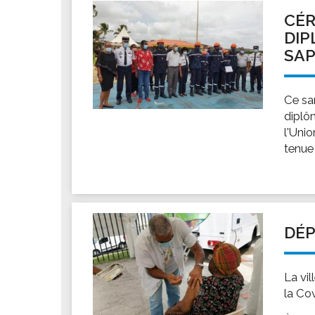
Les associations
CÉR
Les droits et obligations
DIP
Faire une demande de subvention
SAP
Les activités des associations
VIE PRATIQUE
Ce sa
Les espaces numériques
diplô
l'Uni
Infos baignade
tenue
Infos sargasse
Toilettes publiques
Stationnement
Les marchés
DÉP
Le funéraire
Numéros d'urgence
La vi
SANTÉ
la Co
Annuaire santé