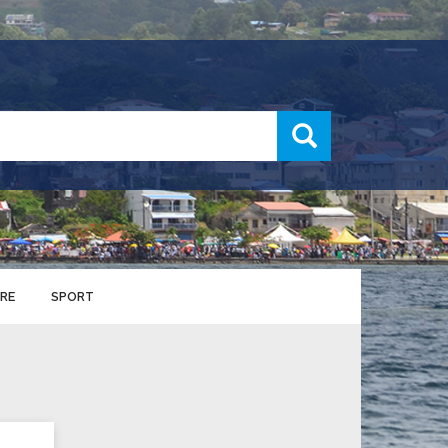
recherche
RE
SPORT
ENTS SPORTIFS
nts municipaux
S
u service des sports