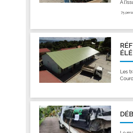
À l'is
75 pers
RÉF
ÉL
Les tr
Couro
DÉB
Le ma