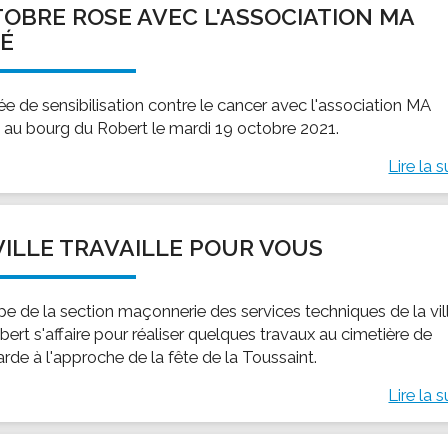
OBRE ROSE AVEC L'ASSOCIATION MA
ssion locale
EMPLOI
LE SERVICE CULTUREL
Guide des activ
É
ollèges et le lycée
Offres d'emploi
Les activités
nseil local des jeunes
SOCIAL-SOLIDARITÉ
ée de sensibilisation contre le cancer avec l'association MA
ANCE
Le Centre Communal d'Action Social
au bourg du Robert le mardi 19 octobre 2021.
uration scolaire
Les aides sociales
Lire la s
coles maternelles et primaire
Logement
es de loisirs - ALSH
Antenne Municipale de Développement et de
Cohésion Sociale
rtail famille
VILLE TRAVAILLE POUR VOUS
Epicerie sociale et solidaire "Rayon de Soleil"
TE ENFANCE
Bornes de collecte de l'ACISE
tantes maternelles
ipe de la section maçonnerie des services techniques de la vil
crèches
ert s'affaire pour réaliser quelques travaux au cimetière de
rde à l'approche de la fête de la Toussaint.
Lire la s