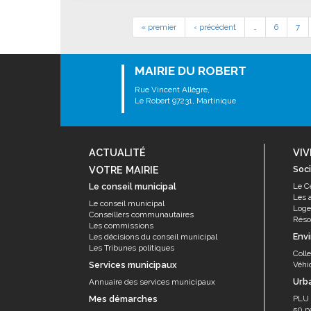
« premier
‹ précédent
…
6
7
MAIRIE DU ROBERT
Rue Vincent Allègre,
Le Robert 97231, Martinique
ACTUALITÉ
VIV
VOTRE MAIRIE
Soci
Le conseil municipal
Le C
Les 
Le conseil municipal
Log
Conseillers communautaires
Résor
Les commissions
Env
Les décisions du conseil municipal
Les Tribunes politiques
Coll
Services municipaux
Véhi
Urb
Annuaire des services municipaux
Mes démarches
PLU
50 p