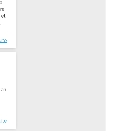
 a
rs
 et
,
uite
llan
uite