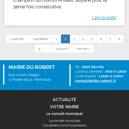
champion du tournoi Antilles Guyane pour la
3ème fois consécutive.
Lire la suite
« premier
‹ précédent
1
2
3
4
5
6
7
8
9
…
suivant ›
dernier »
MAIRIE DU ROBERT
Tél :
0596 651005
Lundi au vendredi :
7h30 à 13h30
Rue Vincent Allègre,
Lundi et jeudi :
14h30 à 17h00
Le Robert 97231, Martinique
contact@ville-robert.fr
ACTUALITÉ
VOTRE MAIRIE
Le conseil municipal
Le conseil municipal
Conseillers communautaires