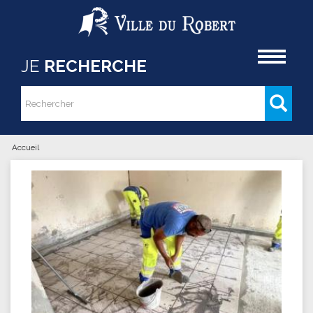
Aller au contenu principal
Accueil
JE
RECHERCHE
Rechercher
Formulaire de recherche
Accueil
Vous êtes ici