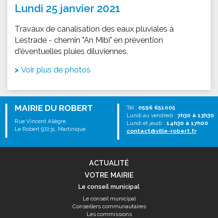
Lundi 25 janvier 2021
Travaux de canalisation des eaux pluviales à
Lestrade - chemin "An Mibi" en prévention
d'éventuelles pluies diluviennes.
Voir plus de photos
MAIRIE DU ROBERT
Tél :
0596 651005
Lundi au vendredi :
7h30 à 13h30
Rue Vincent Allègre,
Lundi et jeudi :
14h30 à 17h00
Le Robert 97231, Martinique
contact@ville-robert.fr
ACTUALITÉ
VOTRE MAIRIE
Le conseil municipal
Le conseil municipal
Conseillers communautaires
Les commissions