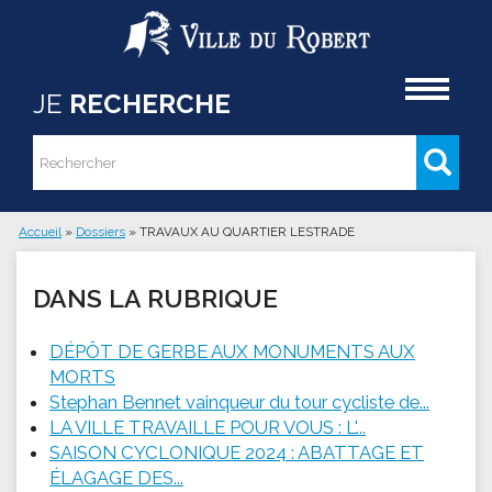
Aller au contenu principal
Accueil
JE
RECHERCHE
Rechercher
Formulaire de recherche
Accueil
»
Dossiers
»
TRAVAUX AU QUARTIER LESTRADE
Vous êtes ici
DANS LA RUBRIQUE
DÉPÔT DE GERBE AUX MONUMENTS AUX
MORTS
Stephan Bennet vainqueur du tour cycliste de...
LA VILLE TRAVAILLE POUR VOUS : L'...
SAISON CYCLONIQUE 2024 : ABATTAGE ET
ÉLAGAGE DES...