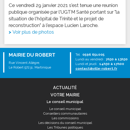
Ce vendredi 29 janvier 2021 s'est tenue une reunion
publique organisée par l'UGTM Santé portant sur "la
situation de l'hôpital de Trinité et le projet de
reconstruction" à l'espace Lucien Laroche.
Voir plus de photos
MAIRIE DU ROBERT
Tél :
0596 651005
Lundi au vendredi :
7h30 à 13h30
Rue Vincent Allègre,
Lundi et jeudi :
14h30 à 17h00
Le Robert 97231, Martinique
contact@ville-robert.fr
ACTUALITÉ
VOTRE MAIRIE
Le conseil municipal
Le conseil municipal
Conseillers communautaires
Les commissions
Les décisions du conseil municipal
Les Tribunes politiques