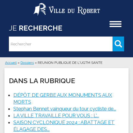
Aller au contenu principal
Accueil
JE
RECHERCHE
Rechercher
Formulaire de recherche
Accueil
»
Dossiers
»
REUNION PUBLIQUE DE L'UGTM SANTE
Vous êtes ici
DANS LA RUBRIQUE
DÉPÔT DE GERBE AUX MONUMENTS AUX
MORTS
Stephan Bennet vainqueur du tour cycliste de...
LA VILLE TRAVAILLE POUR VOUS : L'...
SAISON CYCLONIQUE 2024 : ABATTAGE ET
ÉLAGAGE DES...