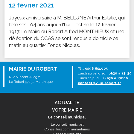
12 février 2021
Joyeux anniversaire à M. BELLUNE Arthur Eulalie, qui
fête ses 104 ans aujourd'hui. Il est né le 12 février
1917. Le Maire du Robert Alfred MONTHIEUX et une
délégation du CCAS se sont rendus à domicile ce
matin au quartier Fonds Nicolas.
MAIRIE DU ROBERT
Tél :
0596 651005
Lundi au vendredi :
7h30 à 13h30
Rue Vincent Allègre,
Lundi et jeudi :
14h30 à 17h00
Le Robert 97231, Martinique
contact@ville-robert.fr
ACTUALITÉ
VOTRE MAIRIE
Le conseil municipal
Le conseil municipal
Conseillers communautaires