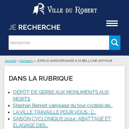
Aller au contenu principal
Accueil
JE
RECHERCHE
Rechercher
Formulaire de recherche
Accueil
»
Dossiers
»
JOYEUX ANNIVERSAIRE A M BELLUNE ARTHUR
Vous êtes ici
DANS LA RUBRIQUE
DÉPÔT DE GERBE AUX MONUMENTS AUX
MORTS
Stephan Bennet vainqueur du tour cycliste de...
LA VILLE TRAVAILLE POUR VOUS : L'...
SAISON CYCLONIQUE 2024 : ABATTAGE ET
ÉLAGAGE DES...