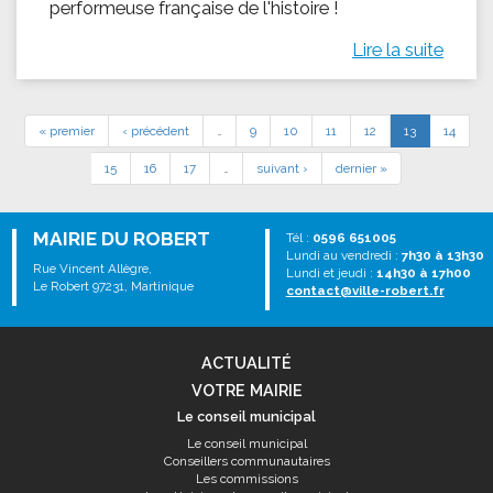
performeuse française de l'histoire !
Lire la suite
« premier
‹ précédent
…
9
10
11
12
13
14
15
16
17
…
suivant ›
dernier »
MAIRIE DU ROBERT
Tél :
0596 651005
Lundi au vendredi :
7h30 à 13h30
Rue Vincent Allègre,
Lundi et jeudi :
14h30 à 17h00
Le Robert 97231, Martinique
contact@ville-robert.fr
ACTUALITÉ
VOTRE MAIRIE
Le conseil municipal
Le conseil municipal
Conseillers communautaires
Les commissions