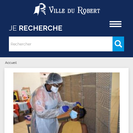
Aller au contenu principal
Accueil
JE
RECHERCHE
Rechercher
Formulaire de recherche
Accueil
Vous êtes ici