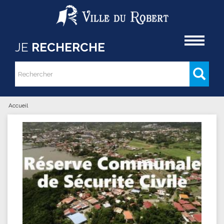
Aller au contenu principal
Accueil
JE
RECHERCHE
Rechercher
Formulaire de recherche
Accueil
Vous êtes ici