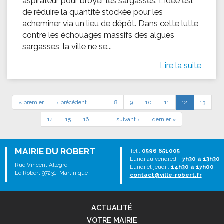
aspirateur pour broyer les sargasses. L'idée est
de réduire la quantité stockée pour les
acheminer via un lieu de dépôt. Dans cette lutte
contre les échouages massifs des algues
sargasses, la ville ne se...
Lire la suite
« premier
‹ précédent
…
8
9
10
11
12
13
14
15
16
…
suivant ›
dernier »
MAIRIE DU ROBERT
Tél :
0596 651005
Lundi au vendredi :
7h30 à 13h30
Rue Vincent Allègre,
Lundi et jeudi :
14h30 à 17h00
Le Robert 97231, Martinique
contact@ville-robert.fr
ACTUALITÉ
VOTRE MAIRIE