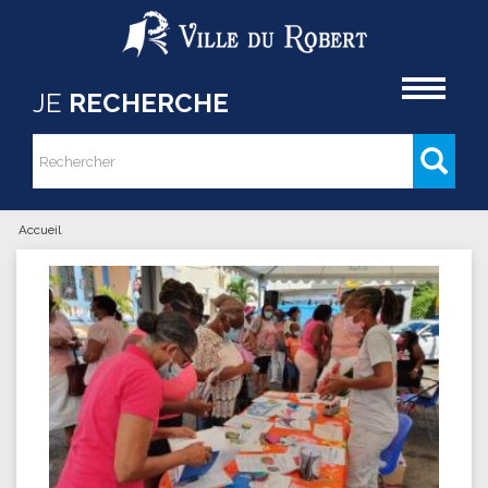
Aller au contenu principal
Accueil
JE
RECHERCHE
Rechercher
Formulaire de recherche
Accueil
Vous êtes ici