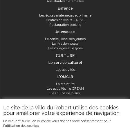
Assistantes maternelles
Enfance
Les écoles maternelles et primaire
Centres de loisirs - ALSH
Restauration scolaire
Jeunsesse
Le conseil local des jeunes
La mission locale
Les collèges et le lycée
CULTURE
Le service culturel
Les activités
L'OMCLR
La structure
Les activités : le CREAM
Les clubs de loisirs
SPORT
Le site de la ville du Robert utilise des cookies
Les équipements sportifs
pour améliorer votre expérience de navigation
Les aménagements municipaux
En cliquant sur le lien ci-contre vous donnez votre consentement pour
Les activités
l'utilisation des cookies.
Les activités du service des sports