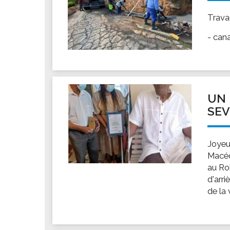
Travau
- can
UN 
SEV
Joyeu
Macédo
au Rob
d'arri
de la 