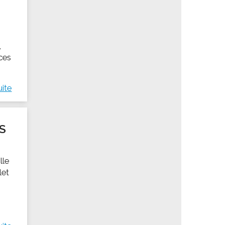
,
rces
uite
S
lle
let