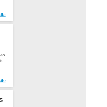
uite
s
ien
isi
uite
S