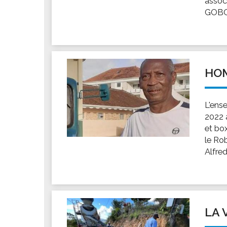
assoc
Les associations
GOBOY
Les droits et obligations
Faire une demande de subvention
Les activités des associations
VIE PRATIQUE
HOM
Les espaces numériques
Infos baignade
L'ens
Infos sargasse
2022 à
et box
Toilettes publiques
le Rob
Stationnement
Alfred.
Les marchés
Le funéraire
Numéros d'urgence
SANTÉ
LA 
Annuaire santé