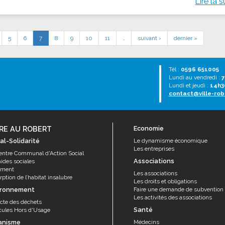
Lire la s
5
6
7
8
9
10
11
…
suivant ›
dernier »
Tél :
0596 651005
Lundi au vendredi :
7
Lundi et jeudi :
14h3
contact@ville-rob
RE AU ROBERT
Economie
al-Solidarité
Le dynamisme économique
Les entreprises
entre Communal d'Action Social
Associations
aides sociales
ement
Les associations
ption de l’habitat insalubre
Les droits et obligations
ironnement
Faire une demande de subvention
Les activités des associations
ecte des déchets
Santé
cules Hors d'Usage
anisme
Médecins