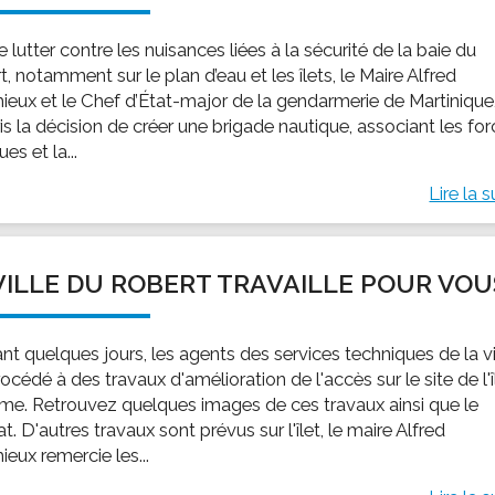
e lutter contre les nuisances liées à la sécurité de la baie du
, notamment sur le plan d’eau et les îlets, le Maire Alfred
ieux et le Chef d’État-major de la gendarmerie de Martinique
is la décision de créer une brigade nautique, associant les fo
ues et la...
Lire la s
VILLE DU ROBERT TRAVAILLE POUR VOU
nt quelques jours, les agents des services techniques de la vi
océdé à des travaux d'amélioration de l'accès sur le site de l'î
e. Retrouvez quelques images de ces travaux ainsi que le
at. D'autres travaux sont prévus sur l'îlet, le maire Alfred
eux remercie les...