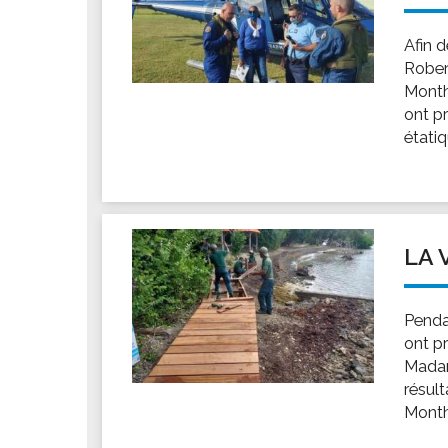
Afin d
Robert
Month
ont pr
étatiq
LA 
Penda
ont pr
Madam
résult
Monthi