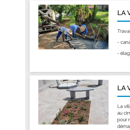
LA 
Travau
- cana
- éla
LA 
La vil
au ci
pour 
démarc