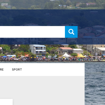
recherche
RE
SPORT
ENTS SPORTIFS
nts municipaux
S
u service des sports