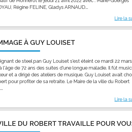
iatif de Monnérot le jeudi 21 avril 2022 avec : Marie-Goerges
AU, Régine FELINE, Gladys ARNAUD...
Lire la s
MAGE À GUY LOUISET
eignant de steel pan Guy Louiset s'est éteint ce mardi 22 mar
 l'âge de 72 ans des suites d'une longue maladie. Il fût music
eur et a dirigé des ateliers de musique. Guy Louiset avait cho
ert pour profiter de sa retraite. Le Maire de la ville du Robert
..
Lire la s
VILLE DU ROBERT TRAVAILLE POUR VOU