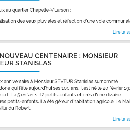
x au quartier Chapelle-Villarson :
alisation des eaux pluviales et réfection d'une voie communa
Lire la s
NOUVEAU CENTENAIRE : MONSIEUR
EUR STANISLAS
x anniversaire à Monsieur SEVEUR Stanislas surnommé
ne qui fête aujourd'hui ses 100 ans. Il est né le 20 février 1
ert. Il a 5 enfants, 12 petits-enfants et près d'une dizaine
ères petits-enfants. Il a été géreur d'habitation agricole. Le Mai
ville du Robert...
Lire la s