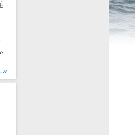
É
ités sportives
s,
s
re
uite