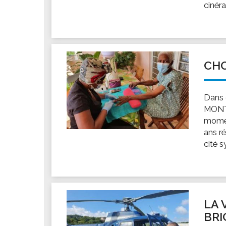
cinéra
CH
Dans c
MONTH
momen
ans ré
cité s
LA 
BRI