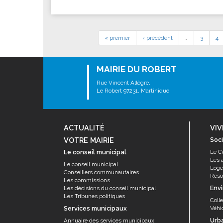
« premier
‹ précédent
…
3
4
MAIRIE DU ROBERT
Rue Vincent Allègre,
Le Robert 97231, Martinique
ACTUALITÉ
VIV
VOTRE MAIRIE
Soci
Le conseil municipal
Le C
Les 
Le conseil municipal
Log
Conseillers communautaires
Résor
Les commissions
Env
Les décisions du conseil municipal
Les Tribunes politiques
Coll
Services municipaux
Véhi
Urb
Annuaire des services municipaux