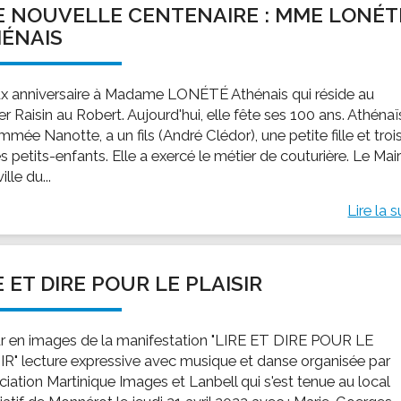
 NOUVELLE CENTENAIRE : MME LONÉT
ssion locale
EMPLOI
LE SERVICE CULTUREL
Guide des activ
ÉNAIS
ollèges et le lycée
Offres d'emploi
Les activités
nseil local des jeunes
SOCIAL-SOLIDARITÉ
x anniversaire à Madame LONÉTÉ Athénais qui réside au
ANCE
Le Centre Communal d'Action Social
er Raisin au Robert. Aujourd'hui, elle fête ses 100 ans. Athénaï
uration scolaire
Les aides sociales
mée Nanotte, a un fils (André Clédor), une petite fille et troi
es petits-enfants. Elle a exercé le métier de couturière. Le Mai
coles maternelles et primaire
Logement
ille du...
es de loisirs - ALSH
Antenne Municipale de Développement et de
Cohésion Sociale
Lire la s
rtail famille
Epicerie sociale et solidaire "Rayon de Soleil"
TE ENFANCE
Bornes de collecte de l'ACISE
tantes maternelles
E ET DIRE POUR LE PLAISIR
crèches
r en images de la manifestation "LIRE ET DIRE POUR LE
IR" lecture expressive avec musique et danse organisée par
ciation Martinique Images et Lanbell qui s'est tenue au local