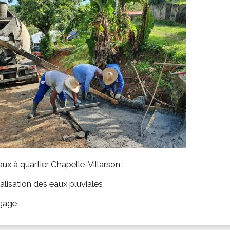
ssion locale
EMPLOI
LE SERVICE CULTUREL
Guide des activ
ollèges et le lycée
Offres d'emploi
Les activités
nseil local des jeunes
SOCIAL-SOLIDARITÉ
ANCE
Le Centre Communal d'Action Social
uration scolaire
Les aides sociales
coles maternelles et primaire
Logement
es de loisirs - ALSH
Antenne Municipale de Développement et de
Cohésion Sociale
rtail famille
Epicerie sociale et solidaire "Rayon de Soleil"
TE ENFANCE
Bornes de collecte de l'ACISE
tantes maternelles
ux à quartier Chapelle-Villarson :
crèches
alisation des eaux pluviales
agage