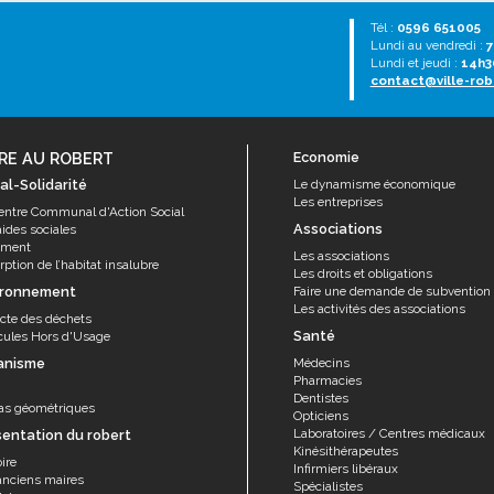
Tél :
0596 651005
Lundi au vendredi :
7
Lundi et jeudi :
14h3
contact@ville-rob
RE AU ROBERT
Economie
al-Solidarité
Le dynamisme économique
Les entreprises
entre Communal d'Action Social
Associations
aides sociales
ement
Les associations
ption de l’habitat insalubre
Les droits et obligations
ironnement
Faire une demande de subvention
Les activités des associations
ecte des déchets
Santé
cules Hors d'Usage
anisme
Médecins
Pharmacies
Dentistes
as géométriques
Opticiens
Laboratoires / Centres médicaux
sentation du robert
Kinésithérapeutes
ire
Infirmiers libéraux
anciens maires
Spécialistes