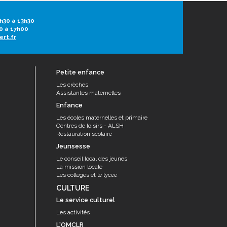
h30 à 13h30
0 à 17h00
ert.fr
Petite enfance
Les crèches
Assistantes maternelles
Enfance
Les écoles maternelles et primaire
Centres de loisirs - ALSH
Restauration scolaire
Jeunsesse
Le conseil local des jeunes
La mission locale
Les collèges et le lycée
CULTURE
Le service culturel
Les activités
L'OMCLR