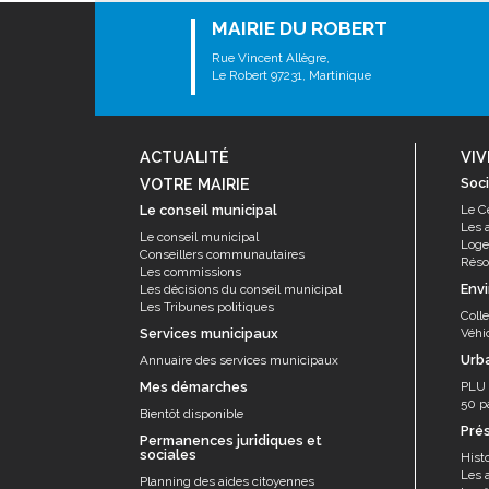
Les associations
MAIRIE DU ROBERT
Les droits et obligations
Rue Vincent Allègre,
Faire une demande de subvention
Le Robert 97231, Martinique
Les activités des associations
VIE PRATIQUE
ACTUALITÉ
VIV
Les espaces numériques
VOTRE MAIRIE
Soci
Infos baignade
Le conseil municipal
Le C
Les 
Le conseil municipal
Infos sargasse
Log
Conseillers communautaires
Résor
Les commissions
Toilettes publiques
Env
Les décisions du conseil municipal
Stationnement
Les Tribunes politiques
Coll
Services municipaux
Véhi
Les marchés
Urb
Annuaire des services municipaux
Le funéraire
Mes démarches
PLU
50 p
Numéros d'urgence
Bientôt disponible
Pré
Permanences juridiques et
SANTÉ
sociales
Histo
Les 
Annuaire santé
Planning des aides citoyennes