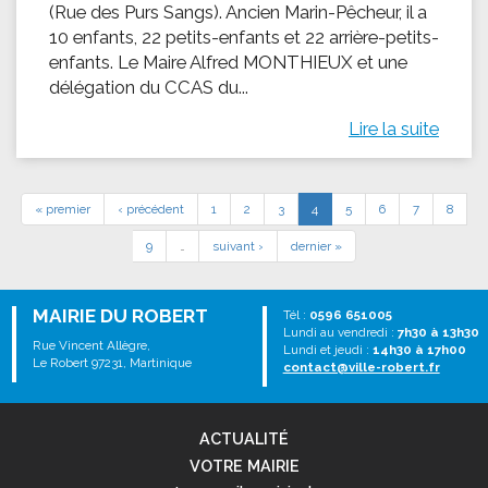
(Rue des Purs Sangs). Ancien Marin-Pêcheur, il a
10 enfants, 22 petits-enfants et 22 arrière-petits-
enfants. Le Maire Alfred MONTHIEUX et une
délégation du CCAS du...
Lire la suite
« premier
‹ précédent
1
2
3
4
5
6
7
8
9
…
suivant ›
dernier »
MAIRIE DU ROBERT
Tél :
0596 651005
Lundi au vendredi :
7h30 à 13h30
Rue Vincent Allègre,
Lundi et jeudi :
14h30 à 17h00
Le Robert 97231, Martinique
contact@ville-robert.fr
ACTUALITÉ
VOTRE MAIRIE