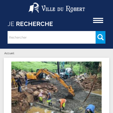
Aller au contenu principal
Accueil
JE
RECHERCHE
Rechercher
Formulaire de recherche
Accueil
Vous êtes ici