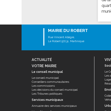
Les associations
quart
Les droits et obligations
munic
Faire une demande de subvention
Les activités des associations
MAIRIE DU ROBERT
VIE PRATIQUE
Rue Vincent Allègre,
Les espaces numériques
Le Robert 97231, Martinique
Infos baignade
Infos sargasse
ACTUALITÉ
VIV
Toilettes publiques
VOTRE MAIRIE
Soci
Stationnement
Le conseil municipal
Le C
Les 
Les marchés
Le conseil municipal
Log
Conseillers communautaires
Résor
Le funéraire
Les commissions
Env
Les décisions du conseil municipal
Numéros d'urgence
Les Tribunes politiques
Coll
Services municipaux
Véhi
SANTÉ
Urb
Annuaire des services municipaux
Annuaire santé