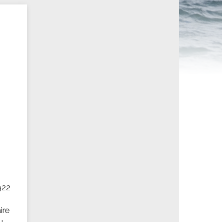
ités sportives
922
ire
u