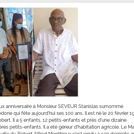
ssion locale
EMPLOI
LE SERVICE CULTUREL
Guide des activ
ollèges et le lycée
Offres d'emploi
Les activités
nseil local des jeunes
SOCIAL-SOLIDARITÉ
ANCE
Le Centre Communal d'Action Social
uration scolaire
Les aides sociales
coles maternelles et primaire
Logement
es de loisirs - ALSH
Antenne Municipale de Développement et de
Cohésion Sociale
rtail famille
Epicerie sociale et solidaire "Rayon de Soleil"
TE ENFANCE
Bornes de collecte de l'ACISE
tantes maternelles
crèches
ux anniversaire à Monsieur SEVEUR Stanislas surnommé
one qui fête aujourd'hui ses 100 ans. Il est né le 20 février 1
bert. Il a 5 enfants, 12 petits-enfants et près d'une dizaine
ières petits-enfants. Il a été géreur d'habitation agricole. Le Ma
 ville du Robert Alfred Monthieux s'est rendu à son domicile a