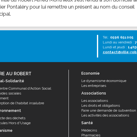
ier Pontaléry pour lui remettre un présent au nom du conseil
ipal.
Tél :
0596 651005
Lundi au vendredi :
7
Lundi et jeudi :
14h3
contact@ville-rob
RE AU ROBERT
Economie
al-Solidarité
Le dynamisme économique
Les entreprises
entre Communal d'Action Social
Associations
aides sociales
ement
Les associations
ption de l’habitat insalubre
Les droits et obligations
ironnement
Faire une demande de subvention
Les activités des associations
ecte des déchets
Santé
cules Hors d'Usage
anisme
Médecins
Pharmacies