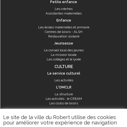
Petite enfance
Les crèches
Assistantes maternelles
Enfance
Les écoles maternelles et primaire
Centres de loisirs - ALSH
Restauration scolaire
Jeunsesse
Le conseil local des jeunes
La mission locale
Les collèges et le lycée
CULTURE
Le service culturel
Les activités
L'OMCLR
La structure
Les activités : le CREAM
Les clubs de loisirs
SPORT
Le site de la ville du Robert utilise des cookies
Les équipements sportifs
pour améliorer votre expérience de navigation
Les aménagements municipaux