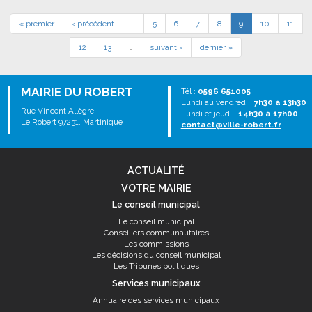
« premier
‹ précédent
…
5
6
7
8
9
10
11
12
13
…
suivant ›
dernier »
MAIRIE DU ROBERT
Tél :
0596 651005
Lundi au vendredi :
7h30 à 13h30
Rue Vincent Allègre,
Lundi et jeudi :
14h30 à 17h00
Le Robert 97231, Martinique
contact@ville-robert.fr
ACTUALITÉ
VOTRE MAIRIE
Le conseil municipal
Le conseil municipal
Conseillers communautaires
Les commissions
Les décisions du conseil municipal
Les Tribunes politiques
Services municipaux
Annuaire des services municipaux