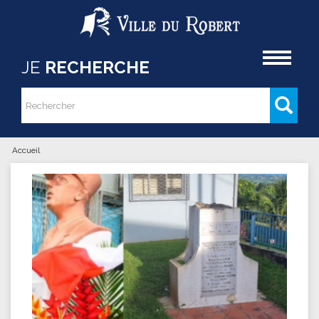
Aller au contenu principal
Accueil
JE
RECHERCHE
Rechercher
Formulaire de recherche
Accueil
Vous êtes ici