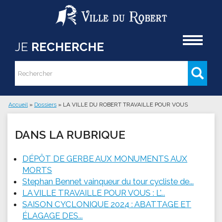
Aller au contenu principal
Accueil
JE
RECHERCHE
Rechercher
Formulaire de recherche
Accueil
»
Dossiers
»
LA VILLE DU ROBERT TRAVAILLE POUR VOUS
Vous êtes ici
DANS LA RUBRIQUE
DÉPÔT DE GERBE AUX MONUMENTS AUX
MORTS
Stephan Bennet vainqueur du tour cycliste de...
LA VILLE TRAVAILLE POUR VOUS : L'...
SAISON CYCLONIQUE 2024 : ABATTAGE ET
ÉLAGAGE DES...