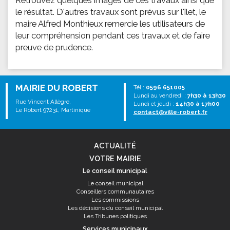
Retrouvez quelques images de ces travaux ainsi que
le résultat. D'autres travaux sont prévus sur l'îlet, le
maire Alfred Monthieux remercie les utilisateurs de
leur compréhension pendant ces travaux et de faire
preuve de prudence.
MAIRIE DU ROBERT
Tél :
0596 651005
Lundi au vendredi :
7h30 à 13h30
Rue Vincent Allègre,
Lundi et jeudi :
14h30 à 17h00
Le Robert 97231, Martinique
contact@ville-robert.fr
ACTUALITÉ
VOTRE MAIRIE
Le conseil municipal
Le conseil municipal
Conseillers communautaires
Les commissions
Les décisions du conseil municipal
Les Tribunes politiques
Services municipaux