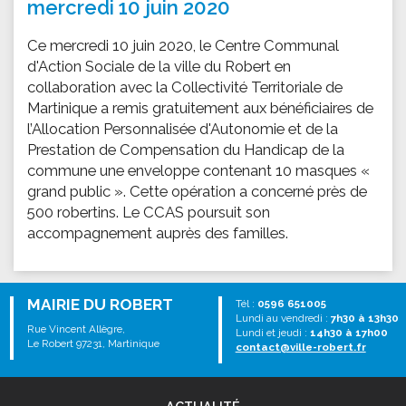
mercredi 10 juin 2020
Ce mercredi 10 juin 2020, le Centre Communal
d'Action Sociale de la ville du Robert en
collaboration avec la Collectivité Territoriale de
Martinique a remis gratuitement aux bénéficiaires de
l’Allocation Personnalisée d'Autonomie et de la
Prestation de Compensation du Handicap de la
commune une enveloppe contenant 10 masques «
grand public ». Cette opération a concerné près de
500 robertins. Le CCAS poursuit son
accompagnement auprès des familles.
MAIRIE DU ROBERT
Tél :
0596 651005
Lundi au vendredi :
7h30 à 13h30
Rue Vincent Allègre,
Lundi et jeudi :
14h30 à 17h00
Le Robert 97231, Martinique
contact@ville-robert.fr