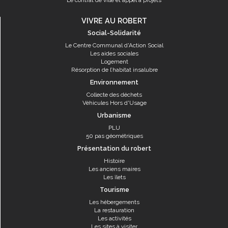
Le contrat de ville et appel à projets
VIVRE AU ROBERT
Social-Solidarité
Le Centre Communal d'Action Social
Les aides sociales
Logement
Résorption de l’habitat insalubre
Environnement
Collecte des déchets
Véhicules Hors d'Usage
Urbanisme
PLU
50 pas géométriques
Présentation du robert
Histoire
Les anciens maires
Les îlets
Tourisme
Les hébergements
La restauration
Les activités
Les sites à visiter