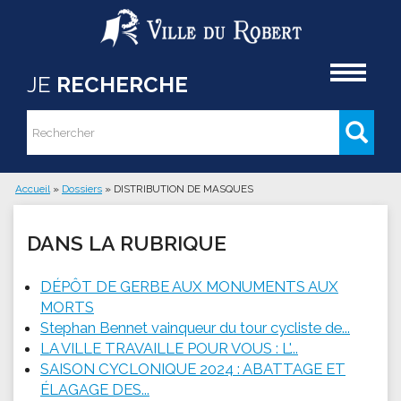
Aller au contenu principal
Accueil
JE
RECHERCHE
Rechercher
Formulaire de recherche
Accueil
»
Dossiers
»
DISTRIBUTION DE MASQUES
Vous êtes ici
DANS LA RUBRIQUE
DÉPÔT DE GERBE AUX MONUMENTS AUX
MORTS
Stephan Bennet vainqueur du tour cycliste de...
LA VILLE TRAVAILLE POUR VOUS : L'...
SAISON CYCLONIQUE 2024 : ABATTAGE ET
ÉLAGAGE DES...