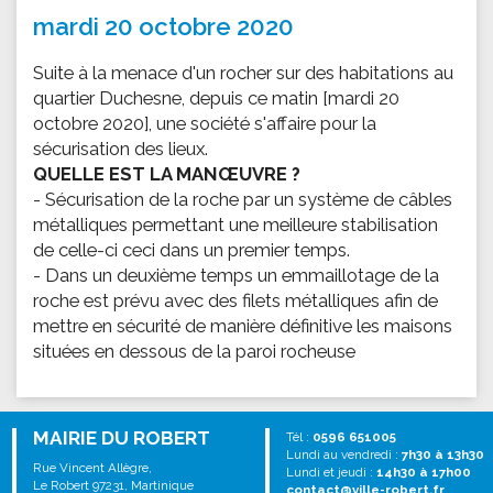
mardi 20 octobre 2020
Suite à la menace d'un rocher sur des habitations au
quartier Duchesne, depuis ce matin [mardi 20
octobre 2020], une société s'affaire pour la
sécurisation des lieux.
QUELLE EST LA MANŒUVRE ?
- Sécurisation de la roche par un système de câbles
métalliques permettant une meilleure stabilisation
de celle-ci ceci dans un premier temps.
- Dans un deuxième temps un emmaillotage de la
roche est prévu avec des filets métalliques afin de
mettre en sécurité de manière définitive les maisons
situées en dessous de la paroi rocheuse
MAIRIE DU ROBERT
Tél :
0596 651005
Lundi au vendredi :
7h30 à 13h30
Rue Vincent Allègre,
Lundi et jeudi :
14h30 à 17h00
Le Robert 97231, Martinique
contact@ville-robert.fr