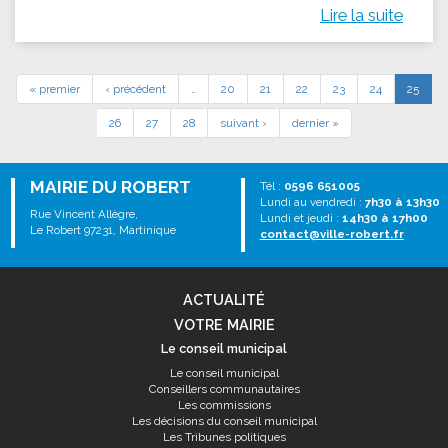
Lire la suite
« premier
‹ précédent
…
20
21
22
23
24
25
26
27
28
suivant ›
dernier »
MAIRIE DU ROBERT
Tél :
0596 651005
Lundi au vendredi :
7h30 à 13h30
Rue Vincent Allègre,
Lundi et jeudi :
14h30 à 17h00
Le Robert 97231, Martinique
contact@ville-robert.fr
ACTUALITÉ
VOTRE MAIRIE
Le conseil municipal
Le conseil municipal
Conseillers communautaires
Les commissions
Les décisions du conseil municipal
Les Tribunes politiques