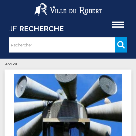
Aller au contenu principal
Accueil
JE
RECHERCHE
Rechercher
Formulaire de recherche
Accueil
Vous êtes ici