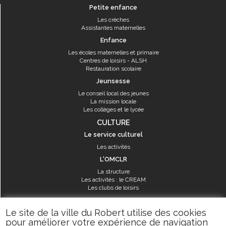
Petite enfance
Les crèches
Assistantes maternelles
Enfance
Les écoles maternelles et primaire
Centres de loisirs - ALSH
Restauration scolaire
Jeunsesse
Le conseil local des jeunes
La mission locale
Les collèges et le lycée
CULTURE
Le service culturel
Les activités
L'OMCLR
La structure
Les activités : le CREAM
Les clubs de loisirs
SPORT
Le site de la ville du Robert utilise des cookies
Les équipements sportifs
pour améliorer votre expérience de navigation
Les aménagements municipaux