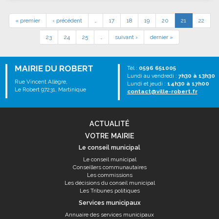
« premier
‹ précédent
…
17
18
19
20
21
22
23
24
25
…
suivant ›
dernier »
MAIRIE DU ROBERT
Tél :
0596 651005
Lundi au vendredi :
7h30 à 13h30
Rue Vincent Allègre,
Lundi et jeudi :
14h30 à 17h00
Le Robert 97231, Martinique
contact@ville-robert.fr
ACTUALITÉ
VOTRE MAIRIE
Le conseil municipal
Le conseil municipal
Conseillers communautaires
Les commissions
Les décisions du conseil municipal
Les Tribunes politiques
Services municipaux
Annuaire des services municipaux