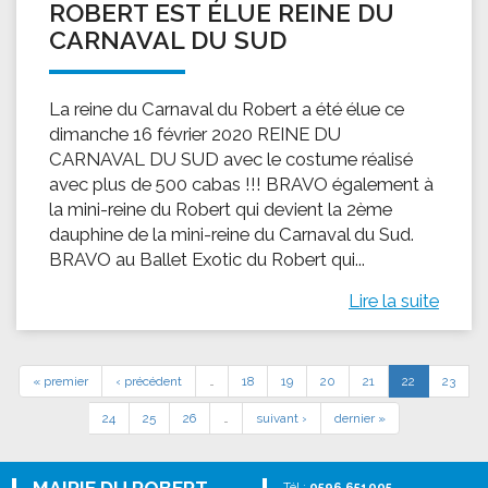
ROBERT EST ÉLUE REINE DU
CARNAVAL DU SUD
La reine du Carnaval du Robert a été élue ce
dimanche 16 février 2020 REINE DU
CARNAVAL DU SUD avec le costume réalisé
avec plus de 500 cabas !!! BRAVO également à
la mini-reine du Robert qui devient la 2ème
dauphine de la mini-reine du Carnaval du Sud.
BRAVO au Ballet Exotic du Robert qui...
Lire la suite
« premier
‹ précédent
…
18
19
20
21
22
23
24
25
26
…
suivant ›
dernier »
Tél :
0596 651005