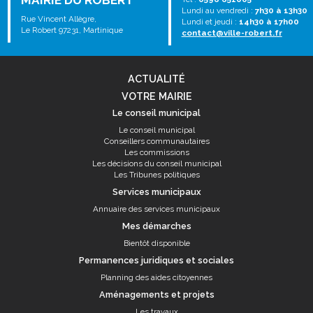
MAIRIE DU ROBERT
Lundi au vendredi :
7h30 à 13h30
Rue Vincent Allègre,
Lundi et jeudi :
14h30 à 17h00
Le Robert 97231, Martinique
contact@ville-robert.fr
ACTUALITÉ
VOTRE MAIRIE
Le conseil municipal
Le conseil municipal
Conseillers communautaires
Les commissions
Les décisions du conseil municipal
Les Tribunes politiques
Services municipaux
Annuaire des services municipaux
Mes démarches
Bientôt disponible
Permanences juridiques et sociales
Planning des aides citoyennes
Aménagements et projets
Les travaux