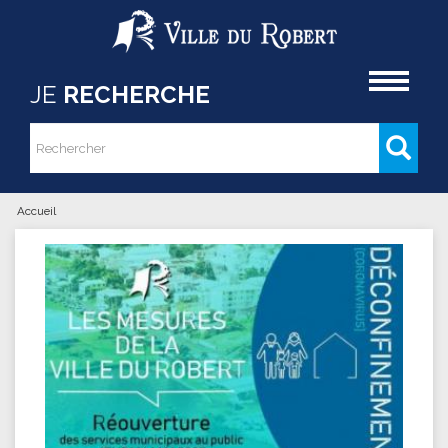
Aller au contenu principal
Accueil
JE
RECHERCHE
Rechercher
Formulaire de recherche
Accueil
Vous êtes ici