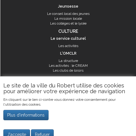
Jeunsesse
Le conseil local des jeunes
La mission locale
Les collèges et le lycée
CULTURE
Le service culturel
Les activités
L'OMCLR
La structure
Les activités : le CREAM
Les clubs de loisirs
SPORT
Le site de la ville du Robert utilise des cookies
Les équipements sportifs
pour améliorer votre expérience de navigation
Les aménagements municipaux
En cliquant sur le lien ci-contre vous donnez votre consentement pour
Les activités
l'utilisation des cookies.
Les activités du service des sports
Guide des activités sportives
Plus d'informations
©2019
Ville du Robert
-
Mentions légales
J'accepte
Refuser