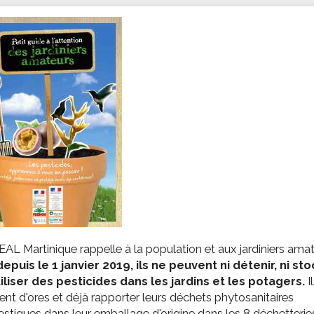
ssion locale
EMPLOI
LE SERVICE CULTUREL
Guide des activ
ollèges et le lycée
Offres d'emploi
Les activités
nseil local des jeunes
SOCIAL-SOLIDARITÉ
ANCE
Le Centre Communal d'Action Social
uration scolaire
Les aides sociales
coles maternelles et primaire
Logement
es de loisirs - ALSH
Antenne Municipale de Développement et de
Cohésion Sociale
rtail famille
Epicerie sociale et solidaire "Rayon de Soleil"
TE ENFANCE
Bornes de collecte de l'ACISE
tantes maternelles
crèches
AL Martinique rappelle à la population et aux jardiniers ama
depuis le 1 janvier 2019, ils ne peuvent ni détenir, ni sto
tiliser des pesticides dans les jardins et les potagers.
Il
nt d'ores et déjà rapporter leurs déchets phytosanitaires
tiques dans leur emballage d'origine dans les 8 déchetterie