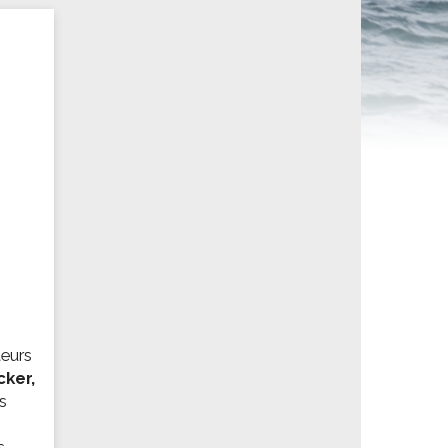
ités sportives
teurs
cker,
s
s