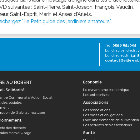
 suivantes : Saint-Pierre, Saint-Joseph, François, Vauclin,
eur, Saint-Esprit, Marin et Anses d'Arlets.
échargez "Le Petit guide des jardiniers amateurs"
Tél :
0596 651005
Lundi au vendredi :
7
Lundi et jeudi :
14h3
contact@ville-rob
RE AU ROBERT
Economie
al-Solidarité
Le dynamisme économique
Les entreprises
entre Communal d'Action Social
Associations
aides sociales
ement
Les associations
ption de l’habitat insalubre
Les droits et obligations
ironnement
Faire une demande de subvention
Les activités des associations
ecte des déchets
Santé
cules Hors d'Usage