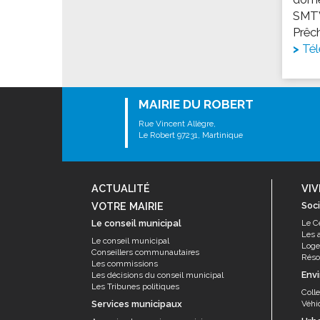
Les associations
SMTVD
Les droits et obligations
Prêch
Tél
Faire une demande de subvention
Les activités des associations
VIE PRATIQUE
MAIRIE DU ROBERT
Les espaces numériques
Rue Vincent Allègre,
Le Robert 97231, Martinique
Infos baignade
Infos sargasse
Toilettes publiques
ACTUALITÉ
VIV
Stationnement
VOTRE MAIRIE
Soci
Les marchés
Le conseil municipal
Le C
Les 
Le conseil municipal
Le funéraire
Log
Conseillers communautaires
Résor
Les commissions
Numéros d'urgence
Env
Les décisions du conseil municipal
Les Tribunes politiques
SANTÉ
Coll
Services municipaux
Véhi
Annuaire santé