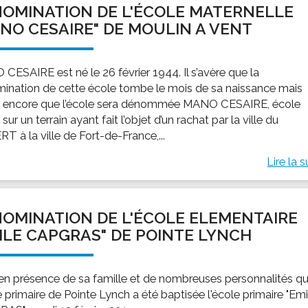
OMINATION DE L'ÉCOLE MATERNELLE
ssion locale
EMPLOI
LE SERVICE CULTUREL
Guide des activ
NO CESAIRE" DE MOULIN A VENT
ollèges et le lycée
Offres d'emploi
Les activités
nseil local des jeunes
SOCIAL-SOLIDARITÉ
CESAIRE est né le 26 février 1944. Il s’avère que la
ANCE
Le Centre Communal d'Action Social
ination de cette école tombe le mois de sa naissance mais
uration scolaire
Les aides sociales
 encore que l’école sera dénommée MANO CESAIRE, école
 sur un terrain ayant fait l’objet d’un rachat par la ville du
coles maternelles et primaire
Logement
T à la ville de Fort-de-France,...
es de loisirs - ALSH
Antenne Municipale de Développement et de
Cohésion Sociale
Lire la s
rtail famille
Epicerie sociale et solidaire "Rayon de Soleil"
TE ENFANCE
Bornes de collecte de l'ACISE
tantes maternelles
OMINATION DE L'ÉCOLE ELEMENTAIRE
crèches
ILE CAPGRAS" DE POINTE LYNCH
 en présence de sa famille et de nombreuses personnalités q
e primaire de Pointe Lynch a été baptisée l'école primaire "Emi