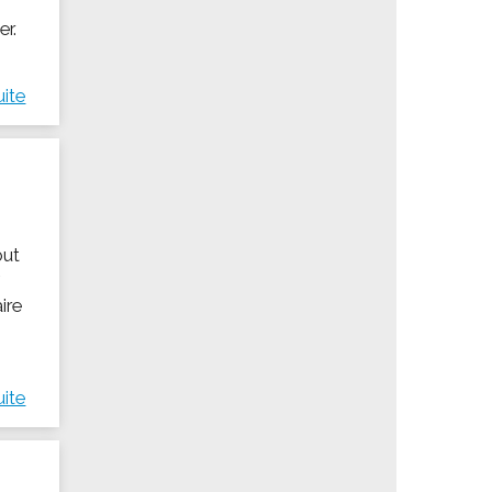
er.
uite
out
7
aire
uite