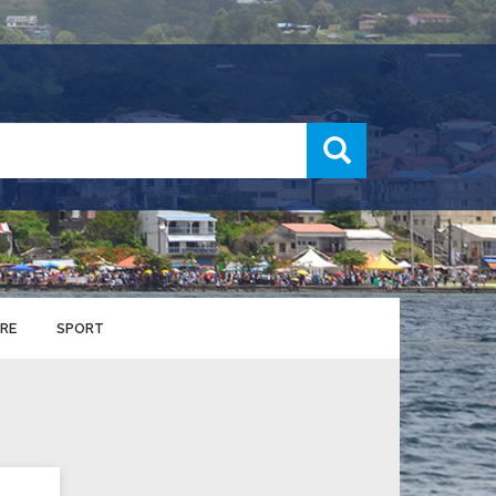
recherche
RE
SPORT
ENTS SPORTIFS
nts municipaux
S
u service des sports