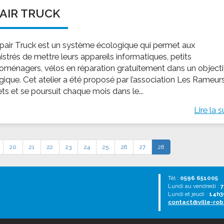
AIR TRUCK
pair Truck est un système écologique qui permet aux
strés de mettre leurs appareils informatiques, petits
roménagers, vélos en réparation gratuitement dans un objecti
gique. Cet atelier a été proposé par l’association Les Rameur
ets et se poursuit chaque mois dans le...
Lire la s
20
21
22
23
24
25
26
27
28
Tél :
0596 651005
Lundi au vendredi :
7
Lundi et jeudi :
14h3
contact@ville-rob