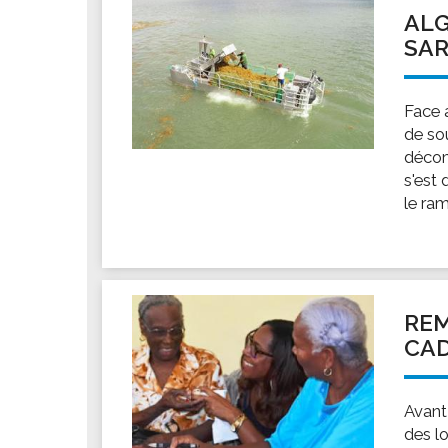
ALG
SA
Face 
de so
décom
s'est
le ram
REM
CAD
Avant
des l