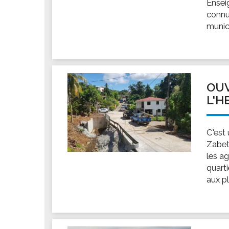
Ensei
connu
munici
OUV
L'H
C'est
Zabet
les ag
quarti
aux pl