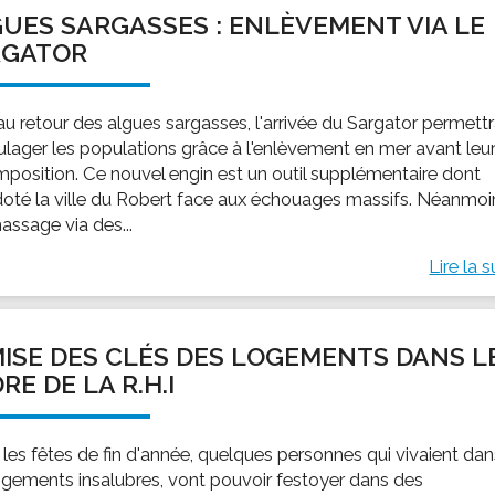
UES SARGASSES : ENLÈVEMENT VIA LE
RGATOR
au retour des algues sargasses, l'arrivée du Sargator permett
ulager les populations grâce à l'enlèvement en mer avant leu
position. Ce nouvel engin est un outil supplémentaire dont
 doté la ville du Robert face aux échouages massifs. Néanmoi
assage via des...
Lire la s
ISE DES CLÉS DES LOGEMENTS DANS L
RE DE LA R.H.I
 les fêtes de fin d'année, quelques personnes qui vivaient da
ogements insalubres, vont pouvoir festoyer dans des