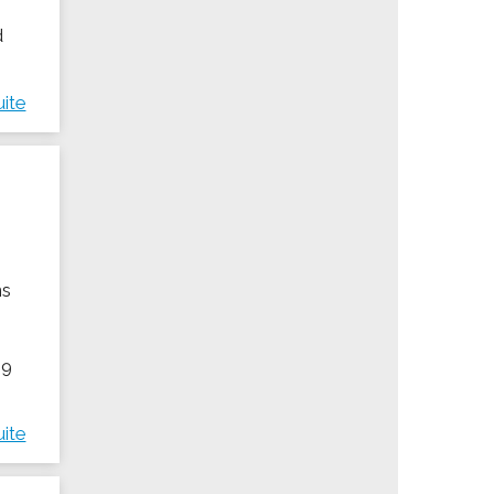
d
uite
ns
19
uite