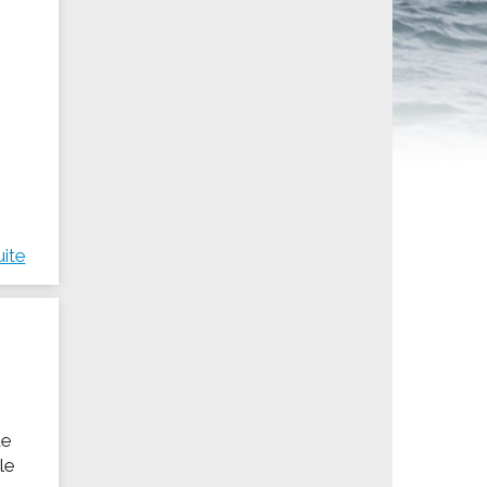
ités sportives
uite
ue
le