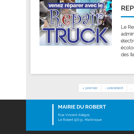
REP
Le Re
admini
élect
écolo
des Il
« premier
‹ précédent
…
MAIRIE DU ROBERT
Rue Vincent Allègre,
Le Robert 97231, Martinique