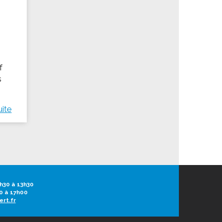
f
s
uite
h30 à 13h30
0 à 17h00
ert.fr