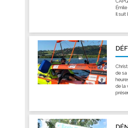
CAPGR
Les associations
Émile 
Les droits et obligations
Il suit
Faire une demande de subvention
Les activités des associations
VIE PRATIQUE
Les espaces numériques
DÉF
Infos baignade
Infos sargasse
Christ
Toilettes publiques
de sa 
heures
Stationnement
de la
Les marchés
présen
Le funéraire
Numéros d'urgence
SANTÉ
Annuaire santé
DÉN