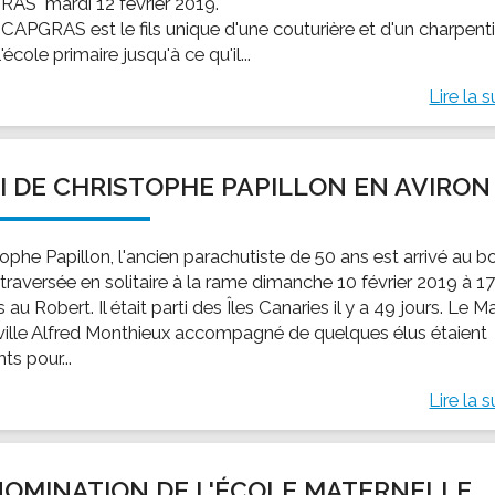
AS" mardi 12 février 2019.
CAPGRAS est le fils unique d'une couturière et d'un charpenti
 l'école primaire jusqu'à ce qu'il...
Lire la s
I DE CHRISTOPHE PAPILLON EN AVIRON
ophe Papillon, l'ancien parachutiste de 50 ans est arrivé au b
traversée en solitaire à la rame dimanche 10 février 2019 à 1
 au Robert. Il était parti des Îles Canaries il y a 49 jours. Le M
 ville Alfred Monthieux accompagné de quelques élus étaient
ts pour...
Lire la s
OMINATION DE L'ÉCOLE MATERNELLE