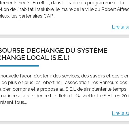
tements neufs. En effet, dans le cadre du programme de la
tion de l'habitat insalubre, le maire de la ville du Robert Alfre
eux, les partenaires CAP...
Lire la s
BOURSE D’ÉCHANGE DU SYSTÈME
CHANGE LOCAL (S.E.L)
 nouvelle façon d’obtenir des services, des savoirs et des bie
t de plus en plus les robertins. L’association Les Rameurs des
l’a bien compris et a proposé au S.E.L de s’implanter le temps
 matinée à la Résidence Les Ilets de Gashette. Le S.E.L en 20
résent tous...
Lire la s