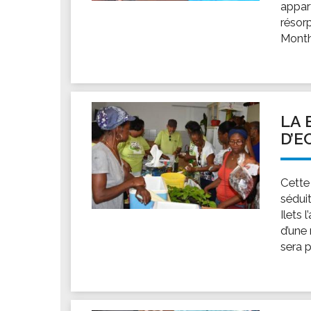
appar
résorp
Monthi
LA 
D’E
Cette
sédui
Ilets 
d’une
sera p