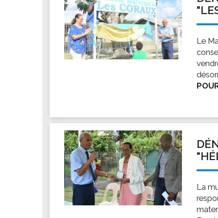
"LE
Le Ma
conse
vendre
désor
POUR
DÉN
"HÉ
La mu
respo
mater