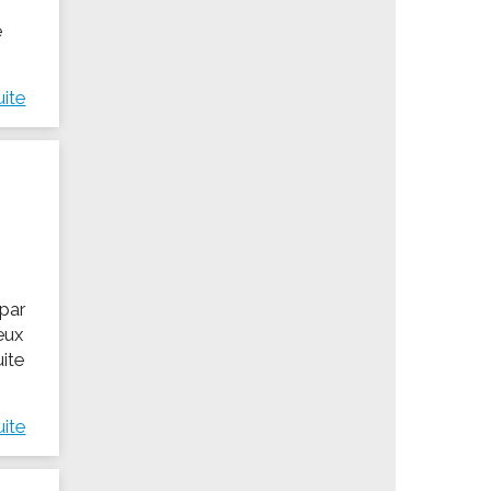
e
uite
 par
deux
uite
uite