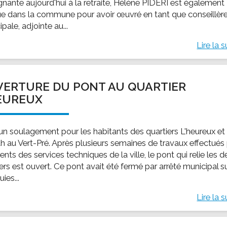
gnante aujourd'hui à la retraite, Hélène PIDERI est également
e dans la commune pour avoir œuvré en tant que conseillèr
pale, adjointe au...
Lire la s
ERTURE DU PONT AU QUARTIER
EUREUX
 un soulagement pour les habitants des quartiers L'heureux et
h au Vert-Pré. Après plusieurs semaines de travaux effectués
ents des services techniques de la ville, le pont qui relie les 
ers est ouvert. Ce pont avait été fermé par arrêté municipal s
uies...
Lire la s