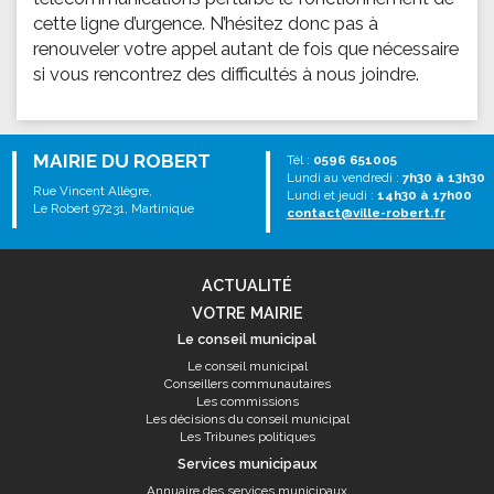
cette ligne d’urgence. N’hésitez donc pas à
renouveler votre appel autant de fois que nécessaire
si vous rencontrez des difficultés à nous joindre.
MAIRIE DU ROBERT
Tél :
0596 651005
Lundi au vendredi :
7h30 à 13h30
Rue Vincent Allègre,
Lundi et jeudi :
14h30 à 17h00
Le Robert 97231, Martinique
contact@ville-robert.fr
ACTUALITÉ
VOTRE MAIRIE
Le conseil municipal
Le conseil municipal
Conseillers communautaires
Les commissions
Les décisions du conseil municipal
Les Tribunes politiques
Services municipaux
Annuaire des services municipaux