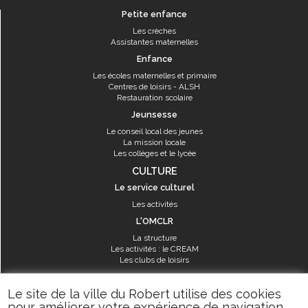
Petite enfance
Les crèches
Assistantes maternelles
Enfance
Les écoles maternelles et primaire
Centres de loisirs - ALSH
Restauration scolaire
Jeunsesse
Le conseil local des jeunes
La mission locale
Les collèges et le lycée
CULTURE
Le service culturel
Les activités
L'OMCLR
La structure
Les activités : le CREAM
Les clubs de loisirs
SPORT
Le site de la ville du Robert utilise des cookies
Les équipements sportifs
pour améliorer votre expérience de navigation