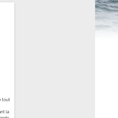
ités sportives
e tout
nt la
ende.