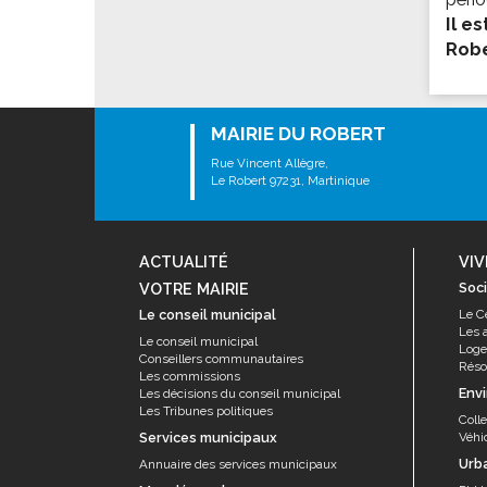
Les associations
Il e
Les droits et obligations
Robe
Faire une demande de subvention
Les activités des associations
MAIRIE DU ROBERT
VIE PRATIQUE
Rue Vincent Allègre,
Les espaces numériques
Le Robert 97231, Martinique
Infos baignade
Infos sargasse
ACTUALITÉ
VIV
Toilettes publiques
VOTRE MAIRIE
Soci
Stationnement
Le conseil municipal
Le C
Les 
Les marchés
Le conseil municipal
Log
Conseillers communautaires
Résor
Le funéraire
Les commissions
Env
Les décisions du conseil municipal
Numéros d'urgence
Les Tribunes politiques
Coll
Services municipaux
Véhi
SANTÉ
Urb
Annuaire des services municipaux
Annuaire santé