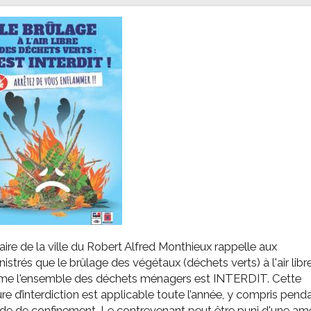
ssion locale
EMPLOI
LE SERVICE CULTUREL
Guide des activ
ollèges et le lycée
Offres d'emploi
Les activités
nseil local des jeunes
SOCIAL-SOLIDARITÉ
ANCE
Le Centre Communal d'Action Social
uration scolaire
Les aides sociales
coles maternelles et primaire
Logement
es de loisirs - ALSH
Antenne Municipale de Développement et de
Cohésion Sociale
rtail famille
Epicerie sociale et solidaire "Rayon de Soleil"
TE ENFANCE
Bornes de collecte de l'ACISE
tantes maternelles
crèches
ire de la ville du Robert Alfred Monthieux rappelle aux
istrés que le brûlage des végétaux (déchets verts) à l'air libr
e l'ensemble des déchets ménagers est INTERDIT. Cette
e d’interdiction est applicable toute l’année, y compris penda
de de confinement. Le contrevenant peut être puni d'une am