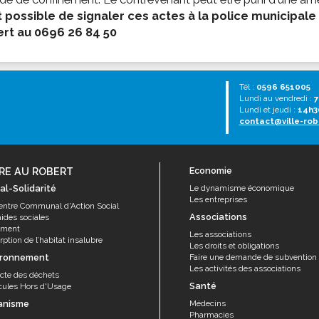
st possible de signaler ces actes à la police municipale
rt au 0696 26 84 50
Tél :
0596 651005
Lundi au vendredi :
7
Lundi et jeudi :
14h3
contact@ville-rob
RE AU ROBERT
Economie
al-Solidarité
Le dynamisme économique
Les entreprises
entre Communal d'Action Social
Associations
aides sociales
ement
Les associations
ption de l’habitat insalubre
Les droits et obligations
ironnement
Faire une demande de subvention
Les activités des associations
ecte des déchets
Santé
cules Hors d'Usage
anisme
Médecins
Pharmacies