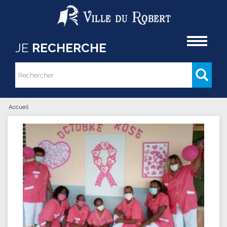
Aller au contenu principal
Accueil
JE
RECHERCHE
Rechercher
Formulaire de recherche
Accueil
Vous êtes ici