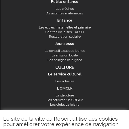
Petite enfance
Les crèches
Assistantes maternelles
Enfance
Les écoles maternelles et primaire
Centres de loisirs - ALSH
Restauration scolaire
Jeunsesse
Le conseil local des jeunes
La mission locale
Les collèges et le lycée
CULTURE
Le service culturel
Les activités
L'OMCLR
La structure
Les activités : le CREAM
Les clubs de loisirs
SPORT
Le site de la ville du Robert utilise des cookies
Les équipements sportifs
pour améliorer votre expérience de navigation
Les aménagements municipaux