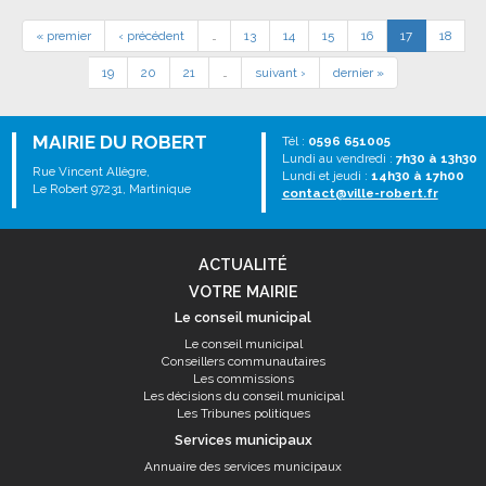
« premier
‹ précédent
…
13
14
15
16
17
18
19
20
21
…
suivant ›
dernier »
MAIRIE DU ROBERT
Tél :
0596 651005
Lundi au vendredi :
7h30 à 13h30
Rue Vincent Allègre,
Lundi et jeudi :
14h30 à 17h00
Le Robert 97231, Martinique
contact@ville-robert.fr
ACTUALITÉ
VOTRE MAIRIE
Le conseil municipal
Le conseil municipal
Conseillers communautaires
Les commissions
Les décisions du conseil municipal
Les Tribunes politiques
Services municipaux
Annuaire des services municipaux