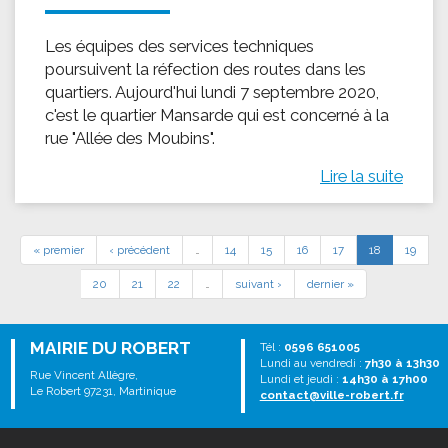
Les équipes des services techniques
poursuivent la réfection des routes dans les
quartiers. Aujourd'hui lundi 7 septembre 2020,
c'est le quartier Mansarde qui est concerné à la
rue "Allée des Moubins".
Lire la suite
« premier
‹ précédent
…
14
15
16
17
18
19
20
21
22
…
suivant ›
dernier »
MAIRIE DU ROBERT
Tél :
0596 651005
Lundi au vendredi :
7h30 à 13h30
Rue Vincent Allègre,
Lundi et jeudi :
14h30 à 17h00
Le Robert 97231, Martinique
contact@ville-robert.fr