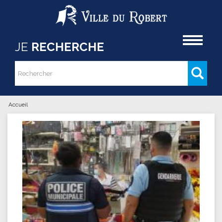
Aller au contenu principal
Accueil
JE
RECHERCHE
Rechercher
Formulaire de recherche
Accueil
Vous êtes ici