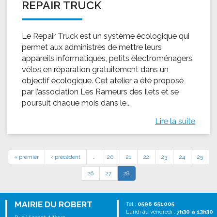
REPAIR TRUCK
Le Repair Truck est un système écologique qui
permet aux administrés de mettre leurs
appareils informatiques, petits électroménagers,
vélos en réparation gratuitement dans un
objectif écologique. Cet atelier a été proposé
par l’association Les Rameurs des Ilets et se
poursuit chaque mois dans le...
Lire la suite
« premier
‹ précédent
…
20
21
22
23
24
25
26
27
28
MAIRIE DU ROBERT
Tél :
0596 651005
Lundi au vendredi :
7h30 à 13h30