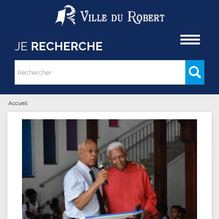
Aller au contenu principal
Accueil
JE
RECHERCHE
Rechercher
Formulaire de recherche
Accueil
Vous êtes ici