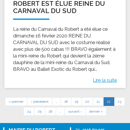
ROBERT EST ÉLUE REINE DU
CARNAVAL DU SUD
La reine du Carnaval du Robert a été élue ce
dimanche 16 février 2020 REINE DU
CARNAVAL DU SUD avec le costume réalisé
avec plus de 500 cabas !!! BRAVO également à
la mini-reine du Robert qui devient la 2ème
dauphine de la mini-reine du Carnaval du Sud.
BRAVO au Ballet Exotic du Robert qui...
Lire la suite
« premier
‹ précédent
…
18
19
20
21
22
23
24
25
26
…
suivant ›
dernier »
Tél :
0596 651005