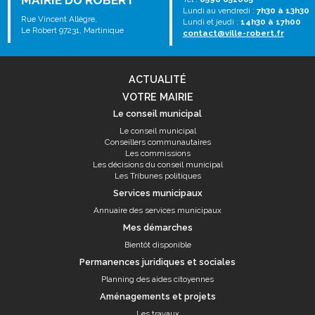
MAIRIE DU ROBERT
Lundi au vendredi :
7h30 à 13h30
Rue Vincent Allègre,
Lundi et jeudi :
14h30 à 17h00
Le Robert 97231, Martinique
contact@ville-robert.fr
ACTUALITÉ
VOTRE MAIRIE
Le conseil municipal
Le conseil municipal
Conseillers communautaires
Les commissions
Les décisions du conseil municipal
Les Tribunes politiques
Services municipaux
Annuaire des services municipaux
Mes démarches
Bientôt disponible
Permanences juridiques et sociales
Planning des aides citoyennes
Aménagements et projets
Les travaux