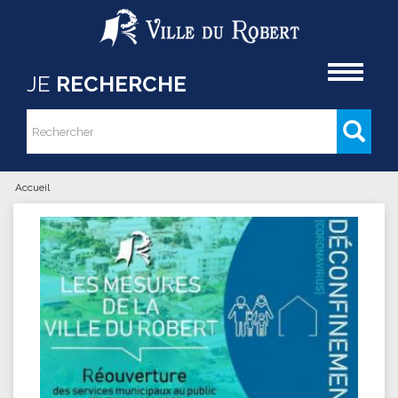
Aller au contenu principal
Accueil
JE
RECHERCHE
Rechercher
Formulaire de recherche
Accueil
Vous êtes ici