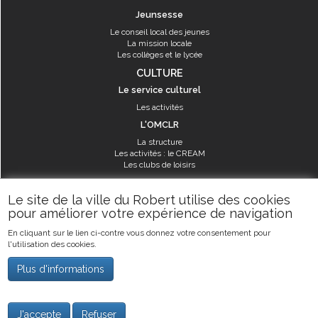
Jeunsesse
Le conseil local des jeunes
La mission locale
Les collèges et le lycée
CULTURE
Le service culturel
Les activités
L'OMCLR
La structure
Les activités : le CREAM
Les clubs de loisirs
SPORT
Le site de la ville du Robert utilise des cookies
Les équipements sportifs
pour améliorer votre expérience de navigation
Les aménagements municipaux
En cliquant sur le lien ci-contre vous donnez votre consentement pour
Les activités
l'utilisation des cookies.
Les activités du service des sports
Guide des activités sportives
Plus d'informations
©2019
Ville du Robert
-
Mentions légales
J'accepte
Refuser