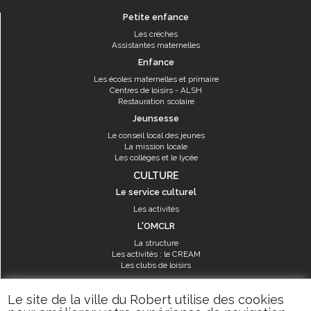
Petite enfance
Les crèches
Assistantes maternelles
Enfance
Les écoles maternelles et primaire
Centres de loisirs - ALSH
Restauration scolaire
Jeunsesse
Le conseil local des jeunes
La mission locale
Les collèges et le lycée
CULTURE
Le service culturel
Les activités
L'OMCLR
La structure
Les activités : le CREAM
Les clubs de loisirs
SPORT
Le site de la ville du Robert utilise des cookies
Les équipements sportifs