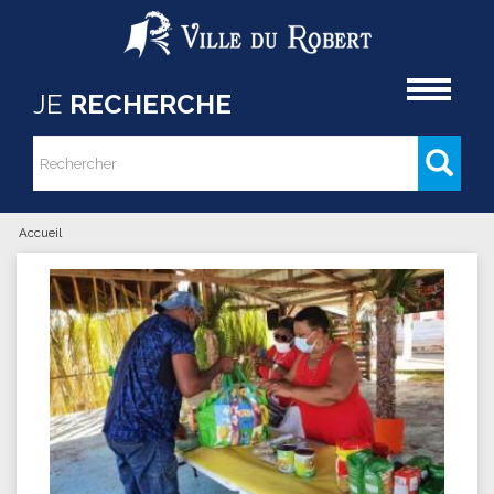
Aller au contenu principal
Accueil
JE
RECHERCHE
Rechercher
Formulaire de recherche
Accueil
Vous êtes ici