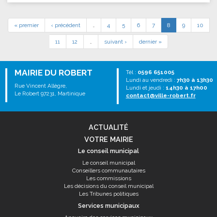
« premier
‹ précédent
…
4
5
6
7
8
9
10
11
12
…
suivant ›
dernier »
MAIRIE DU ROBERT
Tél :
0596 651005
Lundi au vendredi :
7h30 à 13h30
Rue Vincent Allègre,
Lundi et jeudi :
14h30 à 17h00
Le Robert 97231, Martinique
contact@ville-robert.fr
ACTUALITÉ
VOTRE MAIRIE
Le conseil municipal
Le conseil municipal
Conseillers communautaires
Les commissions
Les décisions du conseil municipal
Les Tribunes politiques
Services municipaux