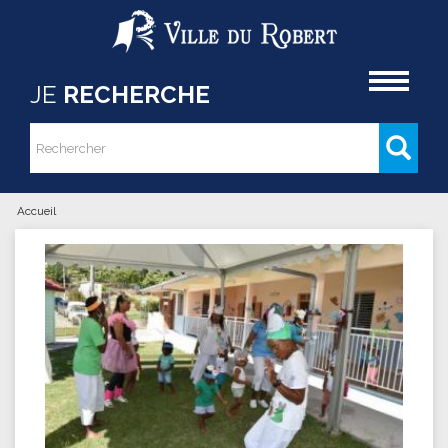
Aller au contenu principal
Accueil
JE
RECHERCHE
Rechercher
Formulaire de recherche
Accueil
Vous êtes ici