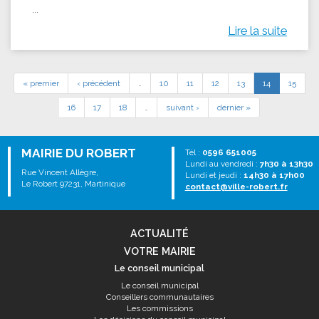
...
Lire la suite
« premier
‹ précédent
…
10
11
12
13
14
15
16
17
18
…
suivant ›
dernier »
MAIRIE DU ROBERT
Tél :
0596 651005
Lundi au vendredi :
7h30 à 13h30
Rue Vincent Allègre,
Lundi et jeudi :
14h30 à 17h00
Le Robert 97231, Martinique
contact@ville-robert.fr
ACTUALITÉ
VOTRE MAIRIE
Le conseil municipal
Le conseil municipal
Conseillers communautaires
Les commissions