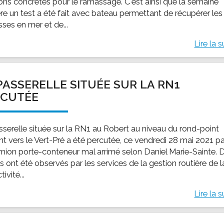
ions concrètes pour le ramassage. C'est ainsi que la semaine
ère un test a été fait avec bateau permettant de récupérer les
ses en mer et de...
Lire la s
PASSERELLE SITUÉE SUR LA RN1
RCUTÉE
sserelle située sur la RN1 au Robert au niveau du rond-point
t vers le Vert-Pré a été percutée, ce vendredi 28 mai 2021 p
mion porte-conteneur mal arrimé selon Daniel Marie-Sainte. 
 ont été observés par les services de la gestion routière de l
ivité...
Lire la s