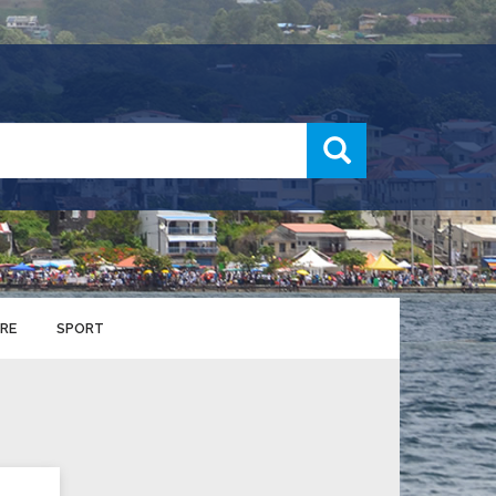
recherche
RE
SPORT
ENTS SPORTIFS
nts municipaux
S
u service des sports