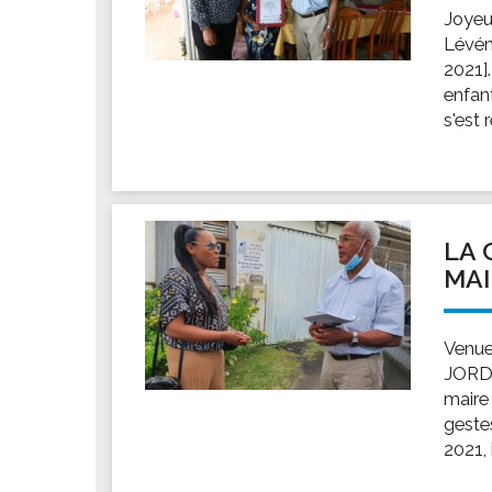
Joyeu
Lévén
2021].
enfan
s'est 
LA 
MAI
Venue
JORDI
maire
geste
2021, 