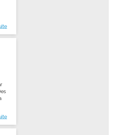
uite
ar
Des
a
uite