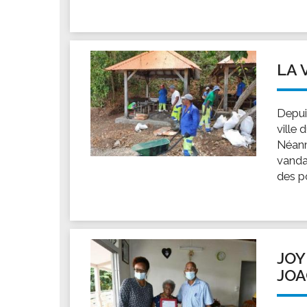
LA 
Depui
ville 
Néanm
vandal
des po
JOY
JOA