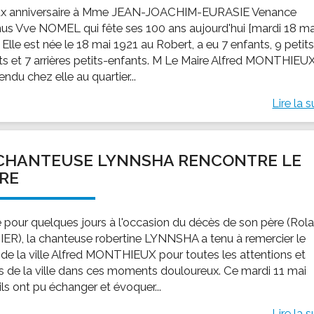
x anniversaire à Mme JEAN-JOACHIM-EURASIE Venance
us Vve NOMEL qui fête ses 100 ans aujourd'hui [mardi 18 ma
 Elle est née le 18 mai 1921 au Robert, a eu 7 enfants, 9 petit
ts et 7 arrières petits-enfants. M Le Maire Alfred MONTHIEU
rendu chez elle au quartier...
Lire la s
CHANTEUSE LYNNSHA RENCONTRE LE
RE
 pour quelques jours à l'occasion du décès de son père (Rol
ER), la chanteuse robertine LYNNSHA a tenu à remercier le
 de la ville Alfred MONTHIEUX pour toutes les attentions et
s de la ville dans ces moments douloureux. Ce mardi 11 mai
ils ont pu échanger et évoquer...
Lire la s