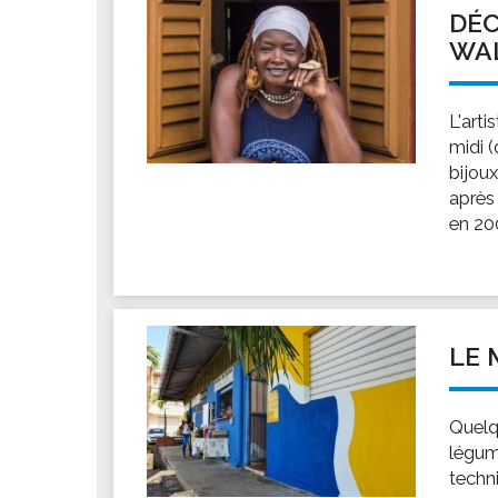
DÉC
WA
L'arti
midi 
bijoux
après 
en 200
LE 
Quelq
légum
techni