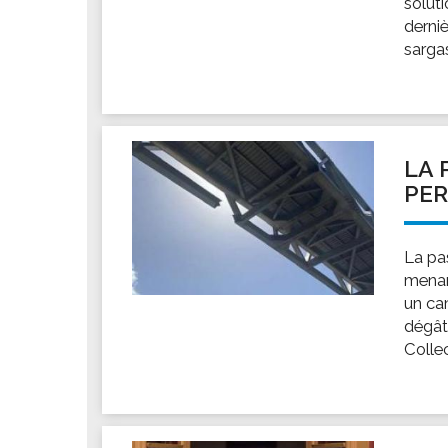
solut
Les associations
derni
Les droits et obligations
sargas
Faire une demande de subvention
Les activités des associations
VIE PRATIQUE
Les espaces numériques
LA 
PE
Infos baignade
Infos sargasse
Toilettes publiques
La pa
menan
Stationnement
un ca
Les marchés
dégâts
Le funéraire
Collect
Numéros d'urgence
SANTÉ
Annuaire santé