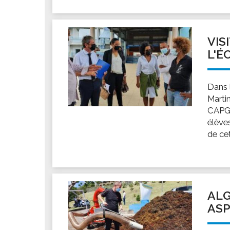
VIS
L'É
Dans l
Marti
CAPGR
élèves
de cet
ALG
ASP