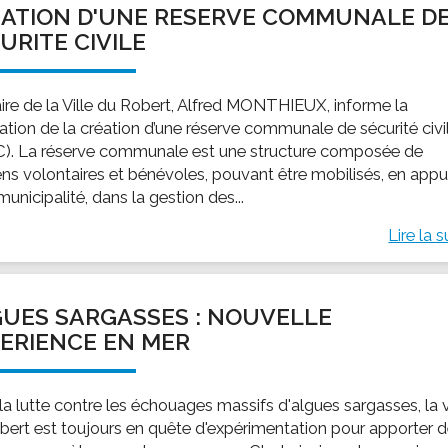
ATION D'UNE RESERVE COMMUNALE D
ssion locale
EMPLOI
LE SERVICE CULTUREL
Guide des activ
URITE CIVILE
ollèges et le lycée
Offres d'emploi
Les activités
nseil local des jeunes
SOCIAL-SOLIDARITÉ
ire de la Ville du Robert, Alfred MONTHIEUX, informe la
ANCE
Le Centre Communal d'Action Social
ation de la création d’une réserve communale de sécurité civi
uration scolaire
Les aides sociales
). La réserve communale est une structure composée de
ens volontaires et bénévoles, pouvant être mobilisés, en appu
coles maternelles et primaire
Logement
municipalité, dans la gestion des...
es de loisirs - ALSH
Antenne Municipale de Développement et de
Cohésion Sociale
Lire la s
rtail famille
Epicerie sociale et solidaire "Rayon de Soleil"
TE ENFANCE
Bornes de collecte de l'ACISE
tantes maternelles
UES SARGASSES : NOUVELLE
crèches
ERIENCE EN MER
la lutte contre les échouages massifs d'algues sargasses, la v
bert est toujours en quête d'expérimentation pour apporter 