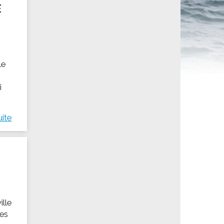
E
ités sportives
le
i
uite
ille
des