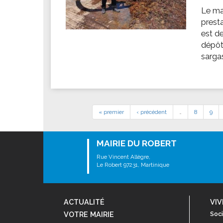
Le ma
presta
est de
dépôt
sargas
« premier
‹ précédent
…
8
9
MAIRIE DU ROBERT
Rue Vincent Allègre,
Le Robert 97231, Martinique
ACTUALITÉ
VIV
VOTRE MAIRIE
Soci