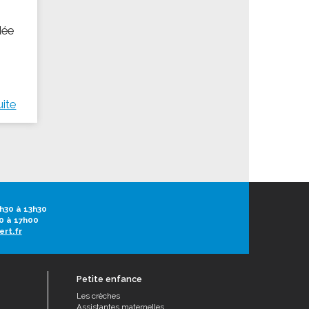
dée
uite
h30 à 13h30
0 à 17h00
ert.fr
Petite enfance
Les crèches
Assistantes maternelles