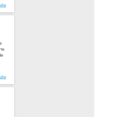
uite
a
me.
de
uite