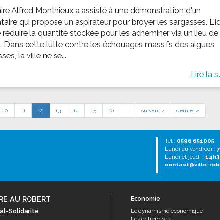
ire Alfred Monthieux a assisté à une démonstration d'un
taire qui propose un aspirateur pour broyer les sargasses. L'i
 réduire la quantité stockée pour les acheminer via un lieu de
. Dans cette lutte contre les échouages massifs des algues
ses, la ville ne se...
Lire la s
10
11
12
13
14
15
16
…
suivant ›
dernier »
Tél :
0596 651005
Lundi au vendredi :
7
Lundi et jeudi :
14h3
contact@ville-rob
RE AU ROBERT
Economie
al-Solidarité
Le dynamisme économique
Les entreprises