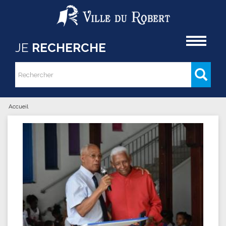
Aller au contenu principal
Accueil
JE
RECHERCHE
Rechercher
Formulaire de recherche
Accueil
Vous êtes ici