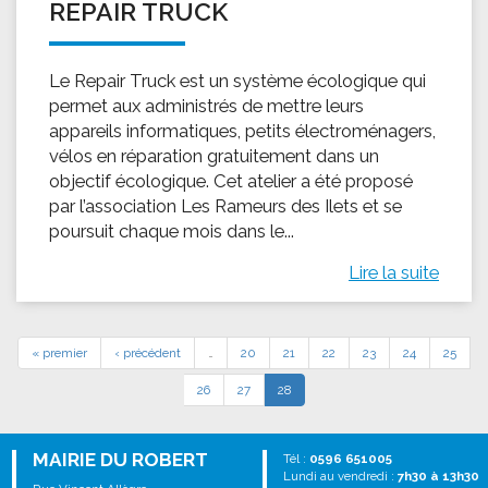
REPAIR TRUCK
Le Repair Truck est un système écologique qui
permet aux administrés de mettre leurs
appareils informatiques, petits électroménagers,
vélos en réparation gratuitement dans un
objectif écologique. Cet atelier a été proposé
par l’association Les Rameurs des Ilets et se
poursuit chaque mois dans le...
Lire la suite
« premier
‹ précédent
…
20
21
22
23
24
25
26
27
28
MAIRIE DU ROBERT
Tél :
0596 651005
Lundi au vendredi :
7h30 à 13h30