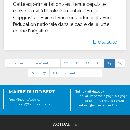
Cette expérimentation s'est tenue depuis le
mois de mai à l'école élémentaire "Emile
Capgras" de Pointe Lynch en partenariat avec
l’éducation nationale dans le cadre de la lutte
contre l’inégalité...
Lire la suite
« premier
‹ précédent
…
20
21
22
23
24
25
26
27
28
suivant ›
dernier »
MAIRIE DU ROBERT
Tél :
0596 651005
Lundi au vendredi :
7h30 à 13h30
Rue Vincent Allègre,
Lundi et jeudi :
14h30 à 17h00
Le Robert 97231, Martinique
contact@ville-robert.fr
ACTUALITÉ