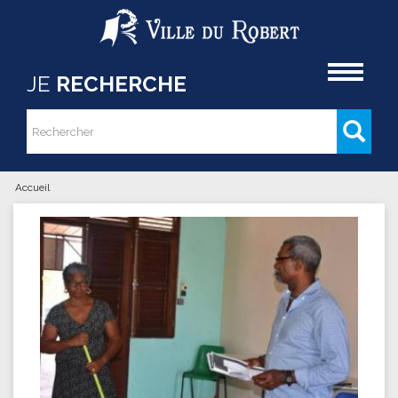
Aller au contenu principal
Accueil
JE
RECHERCHE
Rechercher
Formulaire de recherche
Accueil
Vous êtes ici