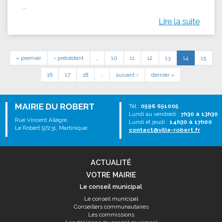
...
Lire la suite
« premier
‹ précédent
…
10
11
12
13
14
15
16
17
18
…
suivant ›
dernier »
MAIRIE DU ROBERT
Tél :
0596 651005
Lundi au vendredi :
7h30 à 13h30
Rue Vincent Allègre,
Lundi et jeudi :
14h30 à 17h00
Le Robert 97231, Martinique
contact@ville-robert.fr
ACTUALITÉ
VOTRE MAIRIE
Le conseil municipal
Le conseil municipal
Conseillers communautaires
Les commissions