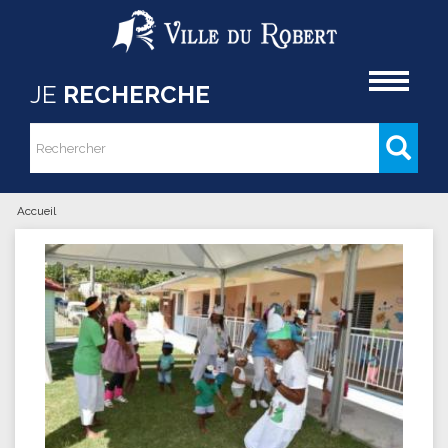
Aller au contenu principal
Accueil
JE
RECHERCHE
Rechercher
Formulaire de recherche
Accueil
Vous êtes ici