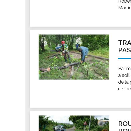
Rober
Martin
TRA
PAS
Par me
a soll
de la
résid
ROU
RO