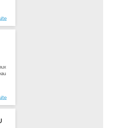
uite
eux
eau
uite
U