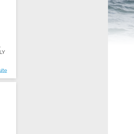
ités sportives
,
OLY
uite
i