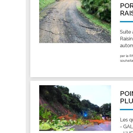
POR
RAI
Suite
Raisin
autom
par la R
souhaita
POI
PLU
Les q
- GAL