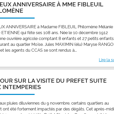
EUX ANNIVERSAIRE À MME FIBLEUIL
ssion locale
EMPLOI
LE SERVICE CULTUREL
Guide des activ
ILOMÈNE
ollèges et le lycée
Offres d'emploi
Les activités
nseil local des jeunes
SOCIAL-SOLIDARITÉ
UX ANNIVERSAIRE à Madame FIBLEUIL Philomène Mélanie
ANCE
Le Centre Communal d'Action Social
 ETIENNE qui fête ses 108 ans. Née le 10 décembre 1912
uration scolaire
Les aides sociales
nne ouvrière agricole comptant 8 enfants et 27 petits enfants
rant au quartier Moïse. Jules MAXIMIN (élu) Maryse RANG
coles maternelles et primaire
Logement
 et les agents du CCAS se sont rendus à...
es de loisirs - ALSH
Antenne Municipale de Développement et de
Cohésion Sociale
Lire la s
rtail famille
Epicerie sociale et solidaire "Rayon de Soleil"
TE ENFANCE
Bornes de collecte de l'ACISE
tantes maternelles
OUR SUR LA VISITE DU PREFET SUITE
crèches
 INTEMPERIES
 aux pluies diluviennes du 9 novembre, certains quartiers au
t ont été fortement impactés par des dégâts. Cet après-mid