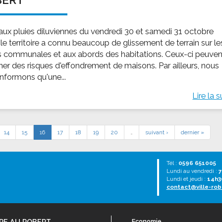
 aux pluies diluviennes du vendredi 30 et samedi 31 octobre
le territoire a connu beaucoup de glissement de terrain sur le
s communales et aux abords des habitations. Ceux-ci peuven
îner des risques d'effondrement de maisons. Par ailleurs, nous
informons qu'une...
Lire la s
14
15
16
17
18
19
20
…
suivant ›
dernier »
Tél :
0596 651005
Lundi au vendredi :
7
Lundi et jeudi :
14h3
contact@ville-rob
RE AU ROBERT
Economie