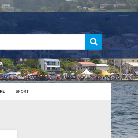
recherche
RE
SPORT
ENTS SPORTIFS
nts municipaux
S
u service des sports