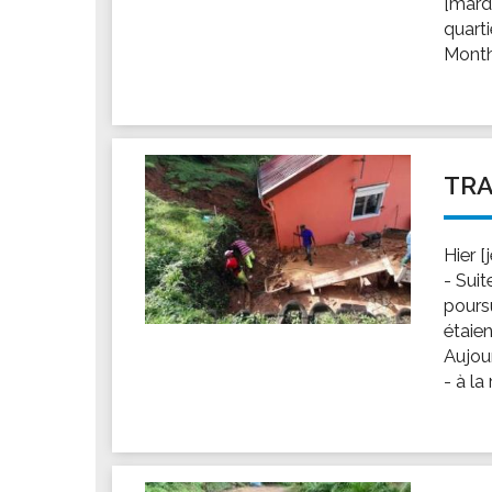
[mard
Les associations
quarti
Les droits et obligations
Monthi
Faire une demande de subvention
Les activités des associations
VIE PRATIQUE
Les espaces numériques
TRA
Infos baignade
Infos sargasse
Hier 
Toilettes publiques
- Suit
poursu
Stationnement
étaie
Les marchés
Aujou
Le funéraire
- à la
Numéros d'urgence
SANTÉ
Annuaire santé