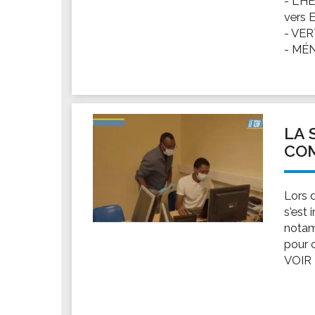
- L'H
vers 
- VER
- MÉNA
LA 
CO
Lors 
s'est 
notam
pour 
VOIR