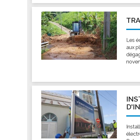
TR
Les éq
aux p
dégag
novem
INS
D'I
Insta
électr