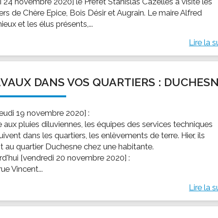
i 24 novembre 2020] le Préfet Stanislas Cazelles a visité les
ers de Chère Epice, Bois Désir et Augrain. Le maire Alfred
eux et les élus présents,...
Lire la s
VAUX DANS VOS QUARTIERS : DUCHES
[jeudi 19 novembre 2020] :
e aux pluies diluviennes, les équipes des services techniques
ivent dans les quartiers, les enlèvements de terre. Hier, ils
nt au quartier Duchesne chez une habitante.
rd'hui [vendredi 20 novembre 2020] :
 rue Vincent...
Lire la s