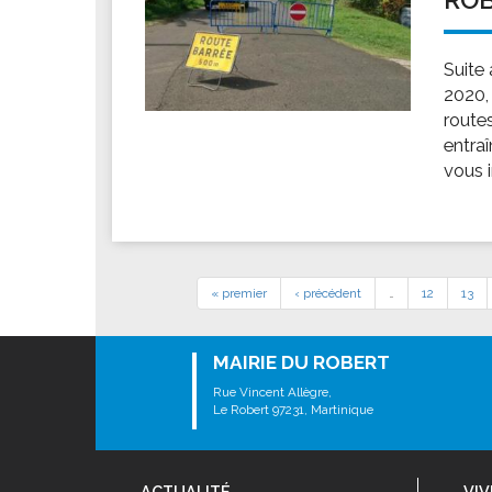
Suite
2020, 
route
entra
vous 
« premier
‹ précédent
…
12
13
MAIRIE DU ROBERT
Rue Vincent Allègre,
Le Robert 97231, Martinique
ACTUALITÉ
VIV