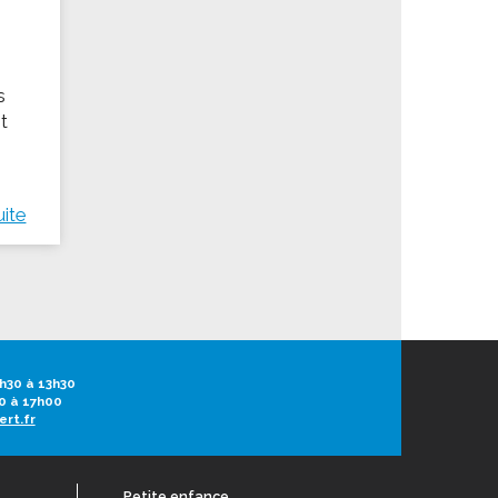
s
t
uite
h30 à 13h30
0 à 17h00
ert.fr
Petite enfance