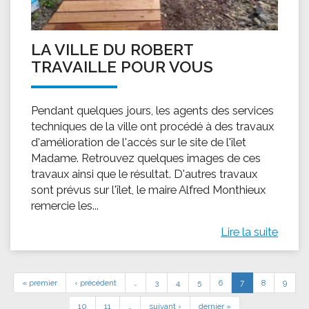
LA VILLE DU ROBERT
TRAVAILLE POUR VOUS
Pendant quelques jours, les agents des services
techniques de la ville ont procédé à des travaux
d'amélioration de l'accès sur le site de l'îlet
Madame. Retrouvez quelques images de ces
travaux ainsi que le résultat. D'autres travaux
sont prévus sur l'îlet, le maire Alfred Monthieux
remercie les...
Lire la suite
« premier
‹ précédent
…
3
4
5
6
7
8
9
10
11
…
suivant ›
dernier »