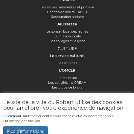
Les écoles maternelles et primaire
Centres de loisirs - ALSH
Restauration scolaire
Jeunsesse
Le conseil local des jeunes
La mission locale
Les collèges et le lycée
CULTURE
Le service culturel
Les activités
L'OMCLR
La structure
Les activités : le CREAM
Les clubs de loisirs
SPORT
Le site de la ville du Robert utilise des cookies
Les équipements sportifs
pour améliorer votre expérience de navigation
Les aménagements municipaux
En cliquant sur le lien ci-contre vous donnez votre consentement pour
Les activités
l'utilisation des cookies.
Les activités du service des sports
Guide des activités sportives
Plus d'informations