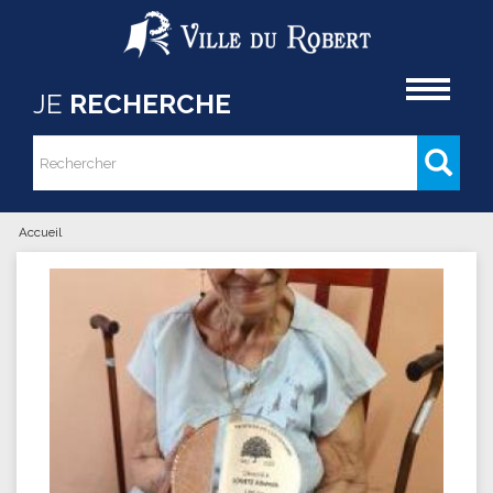
Aller au contenu principal
Accueil
JE
RECHERCHE
Rechercher
Formulaire de recherche
Accueil
Vous êtes ici