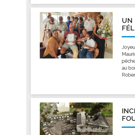
UN 
FÉL
Joyeu
Mauric
pêche
au bor
Rober
INC
FOU