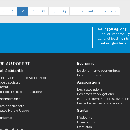
8
9
10
11
12
13
14
…
suivant ›
dernier »
Tél :
0596 651005
Lundi au vendredi :
7
Lundi et jeudi :
14h3
contact@ville-rob
RE AU ROBERT
Economie
al-Solidarité
Le dynamisme économique
Les entreprises
entre Communal d'Action Social
Associations
aides sociales
ement
Les associations
ption de l’habitat insalubre
Les droits et obligations
ironnement
Faire une demande de subvention
Les activités des associations
ecte des déchets
Santé
cules Hors d'Usage
anisme
Médecins
Pharmacies
Dentistes
as géométriques