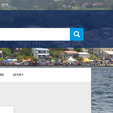
recherche
RE
SPORT
ENTS SPORTIFS
nts municipaux
S
u service des sports