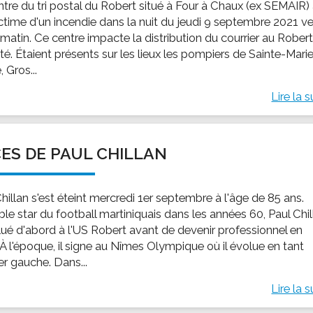
ntre du tri postal du Robert situé à Four à Chaux (ex SEMAIR)
ictime d'un incendie dans la nuit du jeudi 9 septembre 2021 ve
matin. Ce centre impacte la distribution du courrier au Robert
ité. Étaient présents sur les lieux les pompiers de Sainte-Marie
, Gros...
Lire la s
ES DE PAUL CHILLAN
hillan s'est éteint mercredi 1er septembre à l'âge de 85 ans.
ble star du football martiniquais dans les années 60, Paul Chi
lué d'abord à l'US Robert avant de devenir professionnel en
 À l'époque, il signe au Nîmes Olympique où il évolue en tant
ier gauche. Dans...
Lire la s