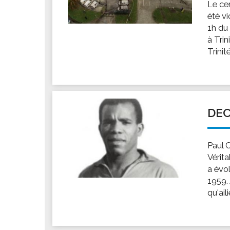
Le ce
été v
1h du 
à Trin
Trinité
DEC
Paul C
Vérita
a évo
1959.
qu'ail