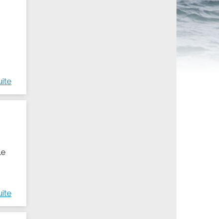
ités sportives
uite
le
uite