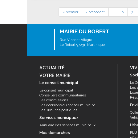
« premier
‹ précédent
…
6
7
MAIRIE DU ROBERT
Rue Vincent Allègre,
Le Robert 97231, Martinique
ACTUALITÉ
VIV
VOTRE MAIRIE
Soci
Le conseil municipal
Le C
Les 
Le conseil municipal
Log
Conseillers communautaires
Résor
Les commissions
Env
Les décisions du conseil municipal
Les Tribunes politiques
Coll
Services municipaux
Véhi
Urb
Annuaire des services municipaux
Mes démarches
PLU
50 p