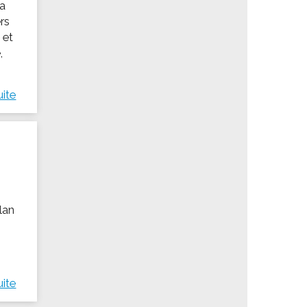
 a
rs
 et
,
uite
llan
uite