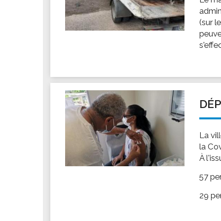
admin
(sur l
peuve
s'effe
DÉP
La vi
la Co
À l'is
57 pe
29 pe