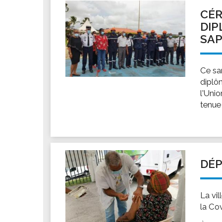
Les associations
CÉR
Les droits et obligations
DIP
Faire une demande de subvention
SAP
Les activités des associations
VIE PRATIQUE
Ce sa
Les espaces numériques
diplô
l'Uni
Infos baignade
tenue
Infos sargasse
Toilettes publiques
Stationnement
Les marchés
DÉP
Le funéraire
Numéros d'urgence
La vi
SANTÉ
la Co
Annuaire santé