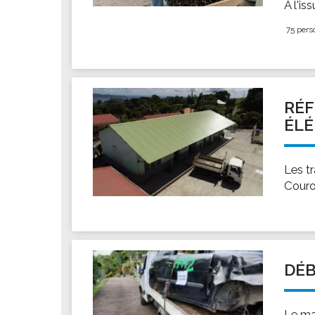
À l'is
75 pers
RÉF
ÉL
Les tr
Couro
DÉB
Le ma