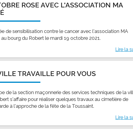
OBRE ROSE AVEC L'ASSOCIATION MA
ssion locale
EMPLOI
LE SERVICE CULTUREL
Guide des activ
É
ollèges et le lycée
Offres d'emploi
Les activités
nseil local des jeunes
SOCIAL-SOLIDARITÉ
ée de sensibilisation contre le cancer avec l'association MA
ANCE
Le Centre Communal d'Action Social
au bourg du Robert le mardi 19 octobre 2021.
uration scolaire
Les aides sociales
Lire la s
coles maternelles et primaire
Logement
es de loisirs - ALSH
Antenne Municipale de Développement et de
Cohésion Sociale
rtail famille
VILLE TRAVAILLE POUR VOUS
Epicerie sociale et solidaire "Rayon de Soleil"
TE ENFANCE
Bornes de collecte de l'ACISE
tantes maternelles
ipe de la section maçonnerie des services techniques de la vil
crèches
ert s'affaire pour réaliser quelques travaux au cimetière de
rde à l'approche de la fête de la Toussaint.
Lire la s