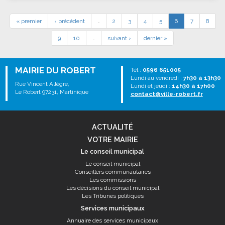
« premier
‹ précédent
…
2
3
4
5
6
7
8
9
10
…
suivant ›
dernier »
MAIRIE DU ROBERT
Tél :
0596 651005
Lundi au vendredi :
7h30 à 13h30
Rue Vincent Allègre,
Lundi et jeudi :
14h30 à 17h00
Le Robert 97231, Martinique
contact@ville-robert.fr
ACTUALITÉ
VOTRE MAIRIE
Le conseil municipal
Le conseil municipal
Conseillers communautaires
Les commissions
Les décisions du conseil municipal
Les Tribunes politiques
Services municipaux
Annuaire des services municipaux