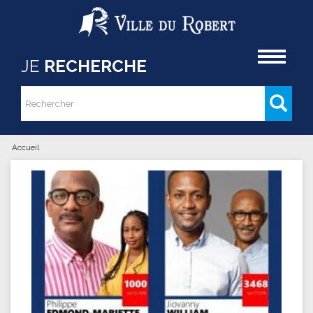
Aller au contenu principal
Accueil
JE
RECHERCHE
Rechercher
Formulaire de recherche
Accueil
Vous êtes ici