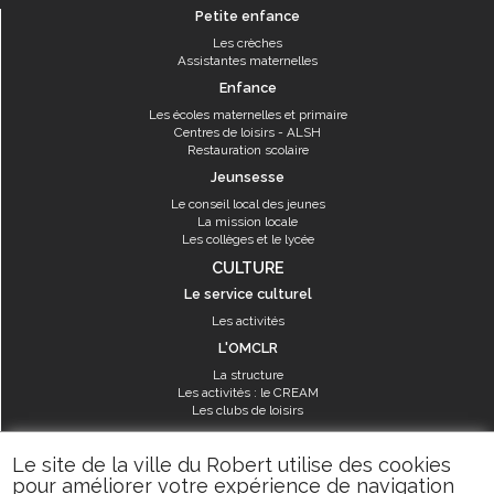
Petite enfance
Les crèches
Assistantes maternelles
Enfance
Les écoles maternelles et primaire
Centres de loisirs - ALSH
Restauration scolaire
Jeunsesse
Le conseil local des jeunes
La mission locale
Les collèges et le lycée
CULTURE
Le service culturel
Les activités
L'OMCLR
La structure
Les activités : le CREAM
Les clubs de loisirs
SPORT
Le site de la ville du Robert utilise des cookies
Les équipements sportifs
pour améliorer votre expérience de navigation
Les aménagements municipaux